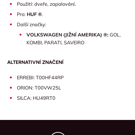
Použití: dveře, zapalování.
Pro:
HUF ®
.
Další značky:
VOLKSWAGEN (JIŽNÍ AMERIKA) ®:
GOL,
KOMBI, PARATI, SAVEIRO
ALTERNATIVNÍ ZNAČENÍ
ERREBI: T00HF44RP
ORION: T00VW25L
SILCA: HU49RT0