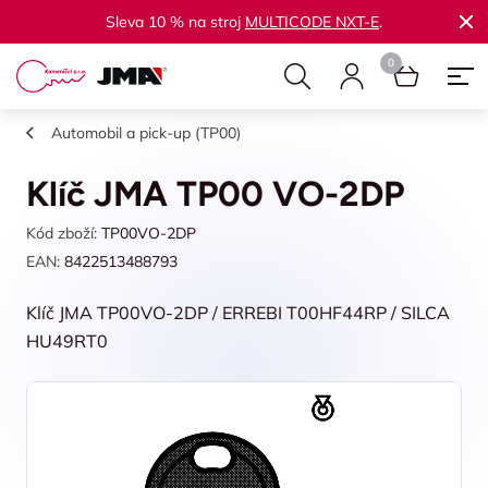
Sleva 10 % na stroj
MULTICODE NXT-E
.
Automobil a pick-up (TP00)
Klíč JMA TP00 VO-2DP
Kód zboží:
TP00VO-2DP
EAN:
8422513488793
Klíč JMA TP00VO-2DP / ERREBI T00HF44RP / SILCA
HU49RT0