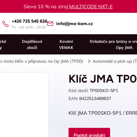
Sleva 10 % na stroj
MULTICODE NXT-E
.
+420 725 545 626
info@jma-kam.cz
Po - pá: 8:00 - 16:00
ické
Doplňkové
Kování
Ovladače pro brány a vr
y
zboží
VEMAK
čipy JMA
o-moto klíče s přípravou na čip JMA (TP00)
Automobil a pick-up (
Klíč JMA TP
Kód zboží:
TP00SKO-5P1
EAN:
8422513489837
Klíč JMA TP00SKO-5P1 / ERR
Poptat produkt