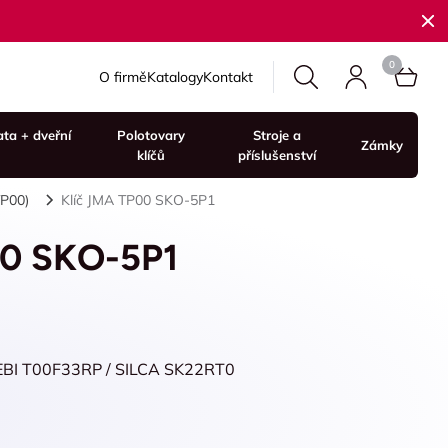
O firmě
Katalogy
Kontakt
ata + dveřní
Polotovary
Stroje a
Zámky
klíčů
příslušenství
TP00)
Klíč JMA TP00 SKO-5P1
00 SKO-5P1
EBI T00F33RP / SILCA SK22RT0