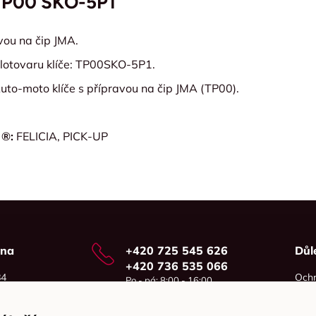
TP00 SKO-5P1
avou na čip JMA.
lotovaru klíče: TP00SKO-5P1.
uto-moto klíče s přípravou na čip JMA (TP00).
 ®:
FELICIA, PICK-UP
vna
+420 725 545 626
Důl
+420 736 535 066
84
Ochr
Po - pá: 8:00 - 16:00
o
Cook
info@jma-kam.cz