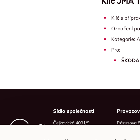
Klíč JMA 
Klíč s přípr
Označení po
Kategorie: A
Pro:
ŠKODA
Sídlo společnosti
Provozo
Čejkovická 4091/9
Rázusova 
628 00 Brno
614 00 Brn