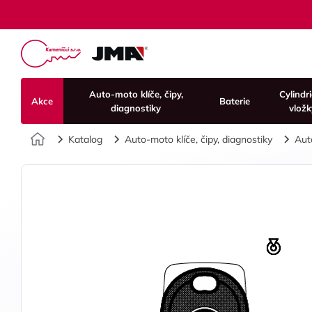
Auto-moto klíče, čipy,
Cylindr
Akce
Baterie
diagnostiky
vložk
Úvod
Katalog
Auto-moto klíče, čipy, diagnostiky
Aut