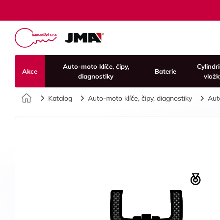
Auto-moto klíče, čipy,
Cylindr
Akce
Baterie
diagnostiky
vložk
Úvod
Katalog
Auto-moto klíče, čipy, diagnostiky
Aut