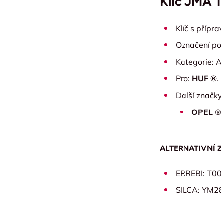
Klíč JMA 
Klíč s přípr
Označení po
Kategorie: A
Pro:
HUF
®
.
Další značky
OPEL ®
ALTERNATIVNÍ 
ERREBI: T
SILCA: YM2