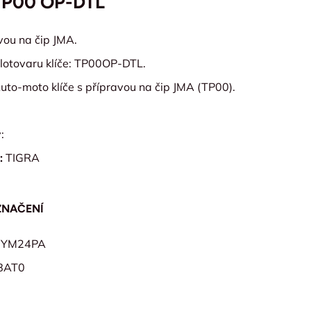
TP00 OP-DTL
avou na čip JMA.
lotovaru klíče: TP00OP-DTL.
uto-moto klíče s přípravou na čip JMA (TP00).
:
:
TIGRA
ZNAČENÍ
00YM24PA
8AT0