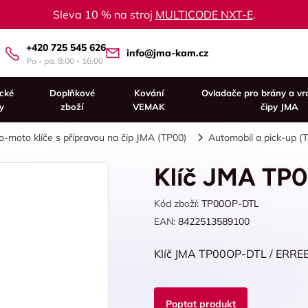
Sleva 10 % na stroj
MULTICODE NXT-E
.
+420 725 545 626
info@jma-kam.cz
Po - pá: 8:00 - 16:00
ické
Doplňkové
Kování
Ovladače pro brány a vr
y
zboží
VEMAK
čipy JMA
o-moto klíče s přípravou na čip JMA (TP00)
Automobil a pick-up (
Klíč JMA TP
Kód zboží:
TP00OP-DTL
EAN:
8422513589100
Klíč JMA TP00OP-DTL / ERR
Poptat produkt