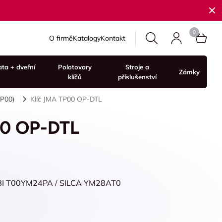
O firmě
Katalogy
Kontakt
ata + dveřní
Polotovary
Stroje a
Zámky
klíčů
příslušenství
TP00)
Klíč JMA TP00 OP-DTL
00 OP-DTL
EBI T00YM24PA / SILCA YM28AT0