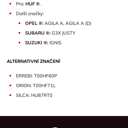
Pro:
HUF ®
.
Další značky:
OPEL ®:
AGILA A, AGILA A (D)
SUBARU ®:
G3X JUSTY
SUZUKI ®:
IGNIS
ALTERNATIVNÍ ZNAČENÍ
ERREBI: T00HF60P
ORION: T00HF71L
SILCA: HU87RT0