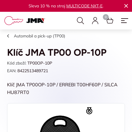
Sleva 10 % na stroj
MULTICODE NXT-E
.
Automobil a pick-up (TP00)
Klíč JMA TP00 OP-10P
Kód zboží:
TP00OP-10P
EAN:
8422513489721
Klíč JMA TP00OP-10P / ERREBI T00HF60P / SILCA
HU87RT0