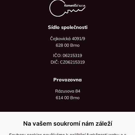
Sídlo společnosti
Čejkovická 4091/9
628 00 Brno
IČO: 06215319
DIČ: CZ06215319
Provozovna
Rázusova 84
614 00 Brno
+420 725 545 626
+420 736 535 066
Na vašem soukromí nám záleží
Po - pá: 8:00 - 16:00
Soubory cookies používáme k zajištění funkčnosti webu a s