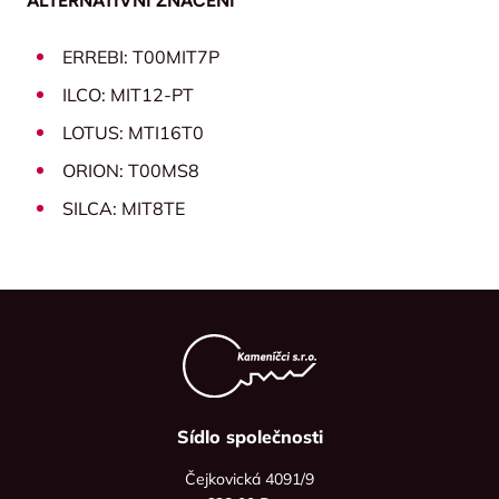
ALTERNATIVNÍ ZNAČENÍ
ERREBI: T00MIT7P
ILCO: MIT12-PT
LOTUS: MTI16T0
ORION: T00MS8
SILCA: MIT8TE
Sídlo společnosti
Čejkovická 4091/9