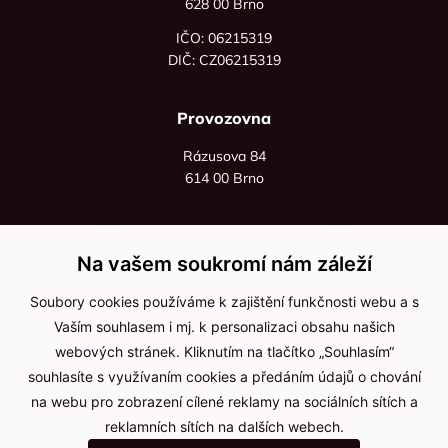
628 00 Brno
IČO: 06215319
DIČ: CZ06215319
Provozovna
Rázusova 84
614 00 Brno
+420 725 545 626
+420 736 535 066
Na vašem soukromí nám záleží
Po - pá: 8:00 - 16:00
Soubory cookies používáme k zajištění funkčnosti webu a s
info@jma-kam.cz
Vaším souhlasem i mj. k personalizaci obsahu našich
webových stránek. Kliknutím na tlačítko „Souhlasím“
souhlasíte s využívaním cookies a předáním údajů o chování
Důležité informace
na webu pro zobrazení cílené reklamy na sociálních sítích a
reklamních sítích na dalších webech.
Ochrana osobních údajů