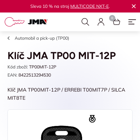
Sleva 10 % na stroj
MULTICODE NXT-E
.
Automobil a pick-up (TP00)
Klíč JMA TP00 MIT-12P
Kód zboží:
TP00MIT-12P
EAN:
8422513294530
Klíč JMA TP00MIT-12P / ERREBI T00MIT7P / SILCA
MIT8TE