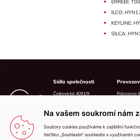
ERREBI: T0
ILCO: HYN1
KEYLINE: H
SILCA: HYN
Sídlo společnosti
Provozo
Čejkovická 4091/9
Rázusova 
628 00 Brno
614 00 Brn
IČO: 06215319
Na vašem soukromí nám zá
DIČ: CZ06215319
Soubory cookies používáme k zajištění funkčno
tlačítko „Souhlasím“ souhlasíte s využívaním c