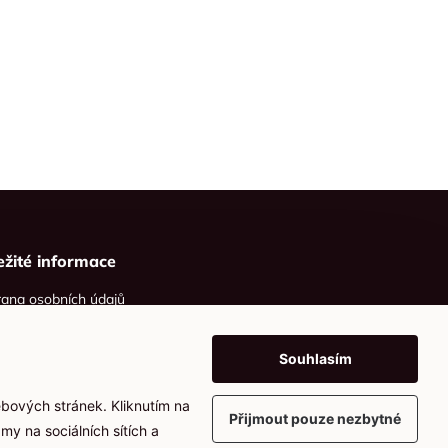
ežité informace
ana osobních údajů
ies
Souhlasím
ebových stránek. Kliknutím na
Přijmout pouze nezbytné
my na sociálních sítích a