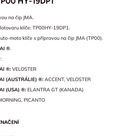
TP00 HY-19DP1
avou na čip JMA.
lotovaru klíče: TP00HY-19DP1.
uto-moto klíče s přípravou na čip JMA (TP00).
AI ®
.
:
I ®:
VELOSTER
I (AUSTRÁLIE) ®:
ACCENT, VELOSTER
I (USA) ®:
ELANTRA GT (KANADA)
MORNING, PICANTO
ZNAČENÍ