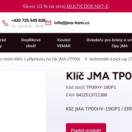
Sleva 10 % na stroj
MULTICODE NXT-E
.
+420 725 545 626
info@jma-kam.cz
Po - pá: 8:00 - 16:00
ické
Doplňkové
Kování
Ovladače pro brány a vr
y
zboží
VEMAK
čipy JMA
o-moto klíče s přípravou na čip JMA (TP00)
Automobil a pick-up (
Klíč JMA TP
Kód zboží:
TP00HY-19DP1
EAN:
8422513721388
Klíč JMA TP00HY-19DP1 / ER
Poptat produkt