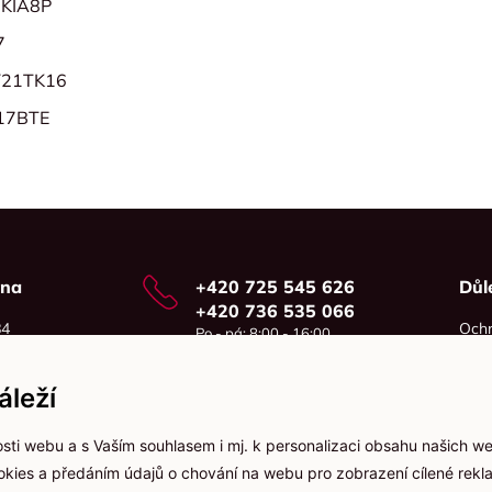
0KIA8P
7
Y21TK16
17BTE
vna
+420 725 545 626
Důl
+420 736 535 066
84
Ochr
Po - pá: 8:00 - 16:00
o
Cook
info@jma-kam.cz
leží
sti webu a s Vaším souhlasem i mj. k personalizaci obsahu našich w
ookies a předáním údajů o chování na webu pro zobrazení cílené rekla