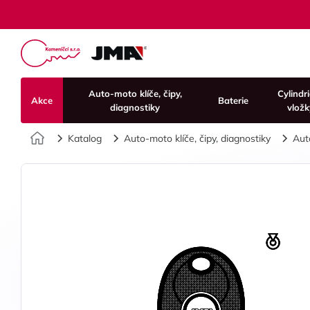
Auto-moto klíče, čipy,
Cylindr
Akce
Baterie
diagnostiky
vložk
Úvod
Katalog
Auto-moto klíče, čipy, diagnostiky
Aut