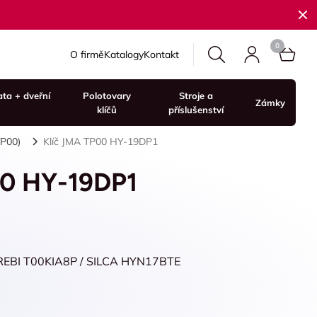
O firmě
Katalogy
Kontakt
ata + dveřní
Polotovary
Stroje a
Zámky
klíčů
příslušenství
TP00)
Klíč JMA TP00 HY-19DP1
00 HY-19DP1
REBI T00KIA8P / SILCA HYN17BTE