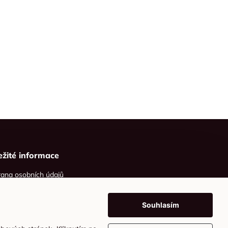
ežité informace
ana osobních údajů
ies
Souhlasím