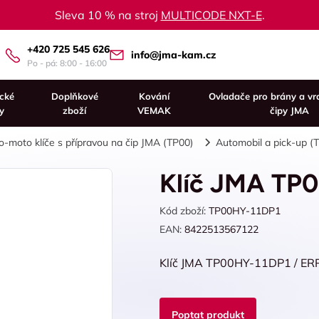
Sleva 10 % na stroj
MULTICODE NXT-E
.
+420 725 545 626
info@jma-kam.cz
Po - pá: 8:00 - 16:00
ické
Doplňkové
Kování
Ovladače pro brány a vr
y
zboží
VEMAK
čipy JMA
o-moto klíče s přípravou na čip JMA (TP00)
Automobil a pick-up (
Klíč JMA TP
Kód zboží:
TP00HY-11DP1
EAN:
8422513567122
Klíč JMA TP00HY-11DP1 / ER
Poptat produkt