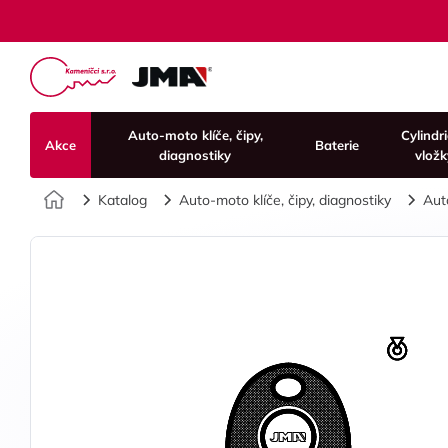
Auto-moto klíče, čipy,
Cylindr
Akce
Baterie
diagnostiky
vložk
Úvod
Katalog
Auto-moto klíče, čipy, diagnostiky
Aut