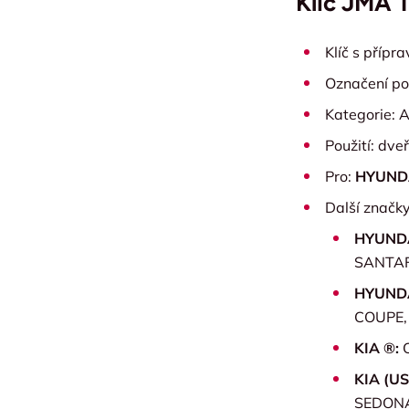
Klíč JMA 
Klíč s přípr
Označení po
Kategorie: A
Použití: dve
Pro:
HYUND
Další značky
HYUNDA
SANTAF
HYUNDA
COUPE,
KIA ®:
KIA (U
SEDON