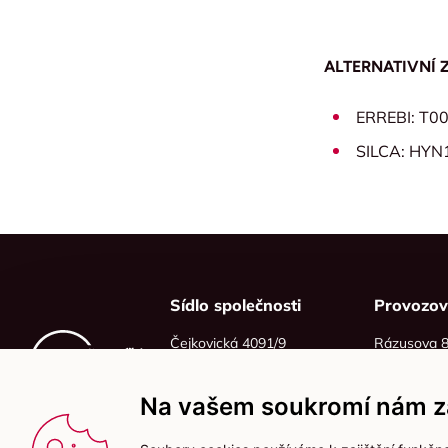
ALTERNATIVNÍ 
ERREBI: T0
SILCA: HYN
Sídlo společnosti
Provozo
Čejkovická 4091/9
Rázusova 
628 00 Brno
614 00 Brn
IČO: 06215319
Na vašem soukromí nám zá
DIČ: CZ06215319