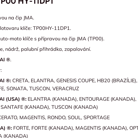
TP00 HY-11DP1
avou na čip JMA.
lotovaru klíče: TP00HY-11DP1.
uto-moto klíče s přípravou na čip JMA (TP00).
ře, nádrž, palubní přihrádka, zapalování.
AI ®
.
:
I ®:
CRETA, ELANTRA, GENESIS COUPE, HB20 (BRAZÍLIE), 
E, SONATA, TUSCON, VERACRUZ
I (USA) ®:
ELANTRA (KANADA), ENTOURAGE (KANADA), 
 SANTAFE (KANADA), TUSCON (KANADA)
CERATO, MAGENTIS, RONDO, SOUL, SPORTAGE
SA) ®:
FORTE, FORTE (KANADA), MAGENTIS (KANADA), OP
A (KANADA)