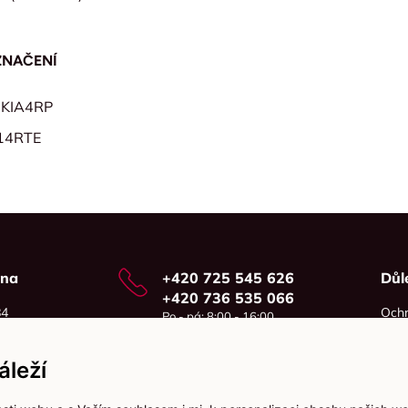
ZNAČENÍ
0KIA4RP
14RTE
vna
+420 725 545 626
Důl
+420 736 535 066
84
Ochr
Po - pá: 8:00 - 16:00
o
Cook
info@jma-kam.cz
leží