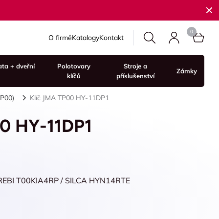
O firmě
Katalogy
Kontakt
ata + dveřní
Polotovary
Stroje a
Zámky
klíčů
příslušenství
TP00)
Klíč JMA TP00 HY-11DP1
00 HY-11DP1
REBI T00KIA4RP / SILCA HYN14RTE