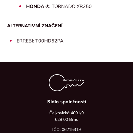
HONDA ®:
TORNADO XR250
ALTERNATIVNÍ ZNAČENÍ
ERREBI: T00HD62PA
Sídlo společnosti
Čejkovická 4091/9
628 00 Brno
IČO: 06215319