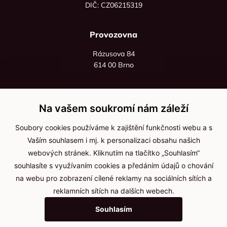
DIČ: CZ06215319
Provozovna
Rázusova 84
614 00 Brno
+420 725 545 626
+420 736 535 066
Na vašem soukromí nám záleží
Po - pá: 8:00 - 16:00
Soubory cookies používáme k zajištění funkčnosti webu a s
info@jma-kam.cz
Vaším souhlasem i mj. k personalizaci obsahu našich
webových stránek. Kliknutím na tlačítko „Souhlasím“
souhlasíte s využívaním cookies a předáním údajů o chování
Důležité informace
na webu pro zobrazení cílené reklamy na sociálních sítích a
reklamních sítích na dalších webech.
Ochrana osobních údajů
Souhlasím
Cookies