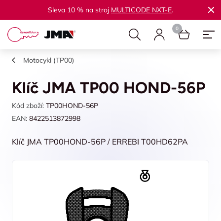
Sleva 10 % na stroj
MULTICODE NXT-E
.
Motocykl (TP00)
Klíč JMA TP00 HOND-56P
Kód zboží:
TP00HOND-56P
EAN:
8422513872998
Klíč JMA TP00HOND-56P / ERREBI T00HD62PA