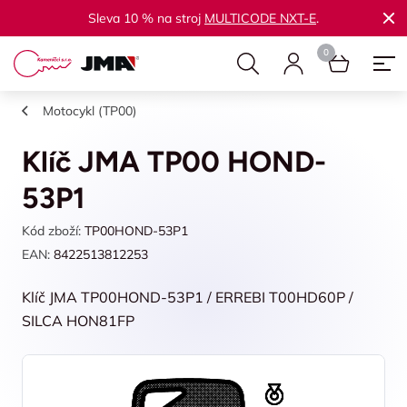
Sleva 10 % na stroj
MULTICODE NXT-E
.
Motocykl (TP00)
Klíč JMA TP00 HOND-
53P1
Kód zboží:
TP00HOND-53P1
EAN:
8422513812253
Klíč JMA TP00HOND-53P1 / ERREBI T00HD60P /
SILCA HON81FP