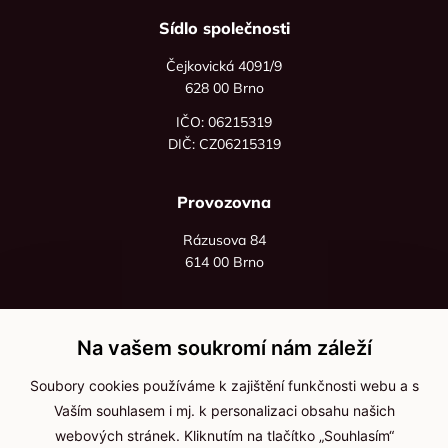
Sídlo společnosti
Čejkovická 4091/9
628 00 Brno
IČO: 06215319
DIČ: CZ06215319
Provozovna
Rázusova 84
614 00 Brno
+420 725 545 626
+420 736 535 066
Na vašem soukromí nám záleží
Po - pá: 8:00 - 16:00
Soubory cookies používáme k zajištění funkčnosti webu a s
info@jma-kam.cz
Vaším souhlasem i mj. k personalizaci obsahu našich
webových stránek. Kliknutím na tlačítko „Souhlasím“