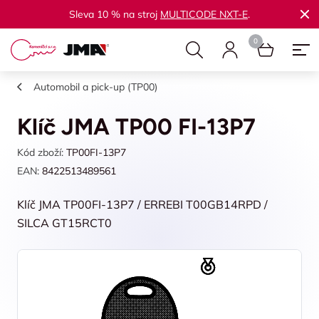
Sleva 10 % na stroj
MULTICODE NXT-E
.
Automobil a pick-up (TP00)
Klíč JMA TP00 FI-13P7
Kód zboží:
TP00FI-13P7
EAN:
8422513489561
Klíč JMA TP00FI-13P7 / ERREBI T00GB14RPD /
SILCA GT15RCT0