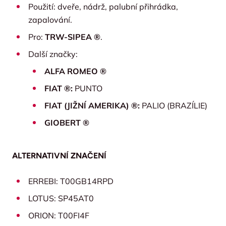
Použití: dveře, nádrž, palubní přihrádka,
zapalování.
Pro:
TRW-SIPEA ®
.
Další značky:
ALFA ROMEO ®
FIAT ®:
PUNTO
FIAT (JIŽNÍ AMERIKA) ®:
PALIO (BRAZÍLIE)
GIOBERT ®
ALTERNATIVNÍ ZNAČENÍ
ERREBI: T00GB14RPD
LOTUS: SP45AT0
ORION: T00FI4F