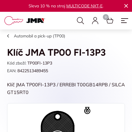
Sleva 10 % na stroj
MULTICODE NXT-E
.
Automobil a pick-up (TP00)
Klíč JMA TP00 FI-13P3
Kód zboží:
TP00FI-13P3
EAN:
8422513489455
Klíč JMA TP00FI-13P3 / ERREBI T00GB14RPB / SILCA
GT15RT0