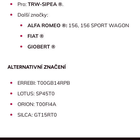
Pro:
TRW-SIPEA ®
.
Další značky:
ALFA ROMEO ®:
156, 156 SPORT WAGON
FIAT ®
GIOBERT ®
ALTERNATIVNÍ ZNAČENÍ
ERREBI: T00GB14RPB
LOTUS: SP45T0
ORION: T00FI4A
SILCA: GT15RT0