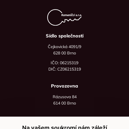
Sídlo společnosti
Čejkovická 4091/9
628 00 Brno
IČO: 06215319
DIČ: CZ06215319
Provozovna
Rázusova 84
614 00 Brno
+420 725 545 626
+420 736 535 066
Na vašem soukromí nám záleží