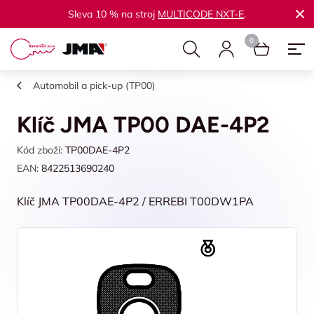
Sleva 10 % na stroj
MULTICODE NXT-E
.
Automobil a pick-up (TP00)
Klíč JMA TP00 DAE-4P2
Kód zboží:
TP00DAE-4P2
EAN:
8422513690240
Klíč JMA TP00DAE-4P2 / ERREBI T00DW1PA