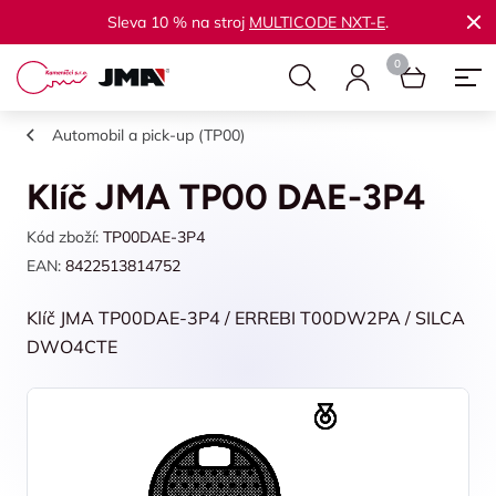
Sleva 10 % na stroj
MULTICODE NXT-E
.
Automobil a pick-up (TP00)
Klíč JMA TP00 DAE-3P4
Kód zboží:
TP00DAE-3P4
EAN:
8422513814752
Klíč JMA TP00DAE-3P4 / ERREBI T00DW2PA / SILCA
DWO4CTE