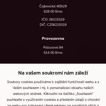
Čejkovická 4091/9
628 00 Brno
IČO: 06215319
DIČ: CZ06215319
Provozovna
Rázusova 84
614 00 Brno
+420 725 545 626
+420 736 535 066
Na vašem soukromí nám záleží
Po - pá: 8:00 - 16:00
Soubory cookies používáme k zajištění funkčnosti webu a s
info@jma-kam.cz
Vaším souhlasem i mj. k personalizaci obsahu našich
webových stránek. Kliknutím na tlačítko „Souhlasím“
souhlasíte s využívaním cookies a předáním údajů o chování
Důležité informace
na webu pro zobrazení cílené reklamy na sociálních sítích a