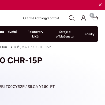
O firmě
Katalogy
Kontakt
ata + dveřní
Polotovary
Stroje a
Zámky
klíčů
příslušenství
TP00)
Klíč JMA TP00 CHR-15P
00 CHR-15P
EBI T00CY62P / SILCA Y160-PT