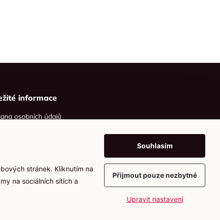
ežité informace
ana osobních údajů
ies
Souhlasím
ebových stránek. Kliknutím na
Přijmout pouze nezbytné
my na sociálních sítích a
Upravit nastavení
Vytvořil
webProgress