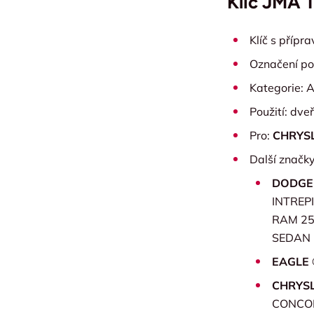
Klíč JMA
Klíč s přípr
Označení po
Kategorie: A
Použití: dve
Pro:
CHRYS
Další značky
DODGE
INTREP
RAM 25
SEDAN
EAGLE 
CHRYSL
CONCOR