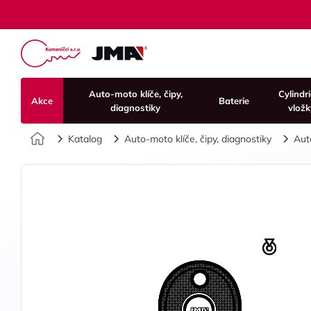
Auto-moto klíče, čipy,
Cylindr
Akce
Baterie
diagnostiky
vložk
Úvod
Katalog
Auto-moto klíče, čipy, diagnostiky
Aut