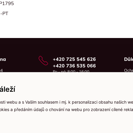
0P1795
0-PT
vna
+420 725 545 626
Důl
+420 736 535 066
84
Ochr
Po - pá: 8:00 - 16:00
o
Cook
info@jma-kam.cz
leží
sti webu a s Vaším souhlasem i mj. k personalizaci obsahu našich w
ookies a předáním údajů o chování na webu pro zobrazení cílené rekla