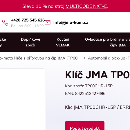
Sleva 10 % na stroj
MULTICODE NXT-E
.
+420 725 545 626
info@jma-kam.cz
Po - pá: 8:00 - 16:00
ické
Doplňkové
Kování
Ovladače pro brány a vr
y
zboží
VEMAK
čipy JMA
o-moto klíče s přípravou na čip JMA (TP00)
Automobil a pick-up (
Klíč JMA TP
Kód zboží:
TP00CHR-15P
EAN:
8422513427686
Klíč JMA TP00CHR-15P / ERR
Poptat produkt