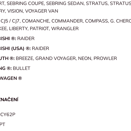
T, SEBRING COUPE, SEBRING SEDAN, STRATUS, STRATUS
Y, VISION, VOYAGER VAN
:
CJ5 / CJ7, COMANCHE, COMMANDER, COMPASS, G. CHERO
EE, LIBERTY, PATRIOT, WRANGLER
ISHI ®:
RAIDER
ISHI (USA) ®:
RAIDER
UTH ®:
BREEZE, GRAND VOYAGER, NEON, PROWLER
NG ®:
BULLET
WAGEN ®
ZNAČENÍ
0CY62P
-PT