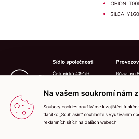
ORION: T0
SILCA: Y16
Sídlo společnosti
Provozo
Čejkovická 4091/9
Rázusova 
628 00 Brno
614 00 Brn
IČO: 06215319
Na vašem soukromí nám zá
DIČ: CZ06215319
Soubory cookies používáme k zajištění funkčno
tlačítko „Souhlasím“ souhlasíte s využívaním c
reklamních sítích na dalších webech.
2025 © Kameníčci s.r.o.