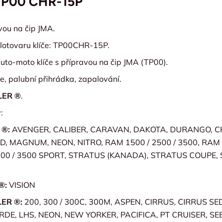
 TP00 CHR-15P
avou na čip JMA.
lotovaru klíče: TP00CHR-15P.
uto-moto klíče s přípravou na čip JMA (TP00).
ře, palubní přihrádka, zapalování.
LER ®
.
:
 ®:
AVENGER, CALIBER, CARAVAN, DAKOTA, DURANGO, 
ID, MAGNUM, NEON, NITRO, RAM 1500 / 2500 / 3500, RAM
00 / 3500 SPORT, STRATUS (KANADA), STRATUS COUPE,
®:
VISION
ER ®:
200, 300 / 300C, 300M, ASPEN, CIRRUS, CIRRUS SE
DE, LHS, NEON, NEW YORKER, PACIFICA, PT CRUISER, SE