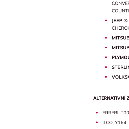
CONVER
COUNTR
JEEP ®
CHEROK
MITSUB
MITSUB
PLYMO
STERLI
VOLKS
ALTERNATIVNÍ 
ERREBI: T0
ILCO: Y164