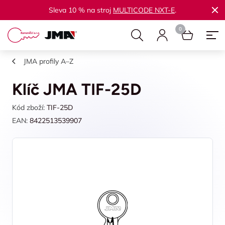
Sleva 10 % na stroj
MULTICODE NXT-E
.
JMA profily A–Z
Klíč JMA TIF-25D
Kód zboží:
TIF-25D
EAN:
8422513539907