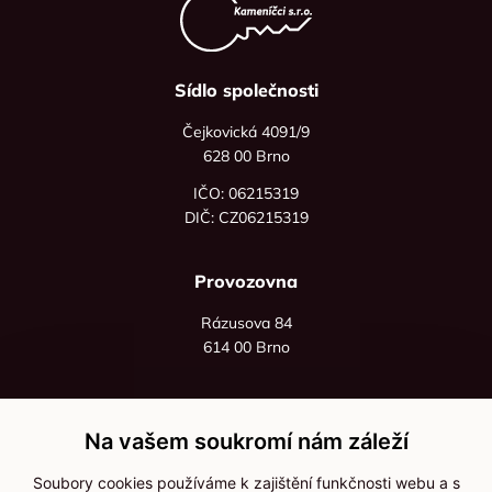
Sídlo společnosti
Čejkovická 4091/9
628 00 Brno
IČO: 06215319
DIČ: CZ06215319
Provozovna
Rázusova 84
614 00 Brno
+420 725 545 626
+420 736 535 066
Na vašem soukromí nám záleží
Po - pá: 8:00 - 16:00
Soubory cookies používáme k zajištění funkčnosti webu a s