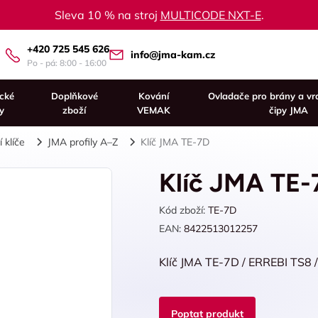
Sleva 10 % na stroj
MULTICODE NXT-E
.
+420 725 545 626
info@jma-kam.cz
Po - pá: 8:00 - 16:00
ické
Doplňkové
Kování
Ovladače pro brány a vr
y
zboží
VEMAK
čipy JMA
 klíče
JMA profily A–Z
Klíč JMA TE-7D
Klíč JMA TE-
Kód zboží:
TE-7D
EAN:
8422513012257
Klíč JMA TE-7D / ERREBI TS8 
Poptat produkt