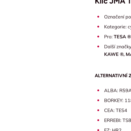
Klíč JMA 
Označení pol
Kategorie: cy
Pro:
TESA ®
Další značk
KAWE ®, M
ALTERNATIVNÍ 
ALBA: R59
BORKEY: 11
CEA: TES4
ERREBI: TS
EZ: HR2