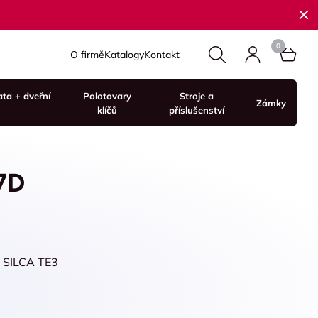
O firmě
Katalogy
Kontakt
ata + dveřní
Polotovary
Stroje a
Zámky
klíčů
příslušenství
7D
/ SILCA TE3