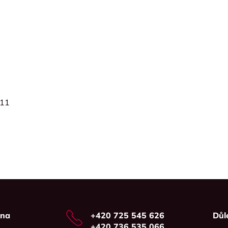
A11
vna
+420 725 545 626
Důl
+420 736 535 066