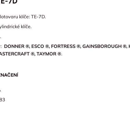
TE-7D
otovaru klíče: TE-7D.
lindrické klíče.
.
y:
DONNER ®, ESCO ®, FORTRESS ®, GAINSBOROUGH ®, 
ASTERCRAFT ®, TAYMOR ®
.
ZNAČENÍ
A
83
8