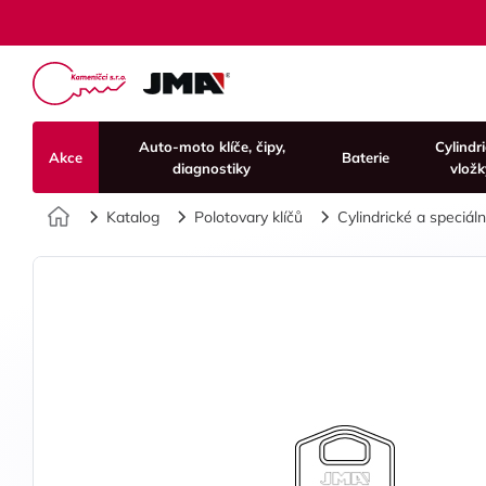
Auto-moto klíče, čipy,
Cylindr
Akce
Baterie
diagnostiky
vložk
Úvod
Katalog
Polotovary klíčů
Cylindrické a speciální