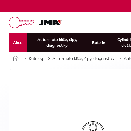
Auto-moto klíče, čipy,
Cylindr
Akce
Baterie
diagnostiky
vložk
Úvod
Katalog
Auto-moto klíče, čipy, diagnostiky
Aut