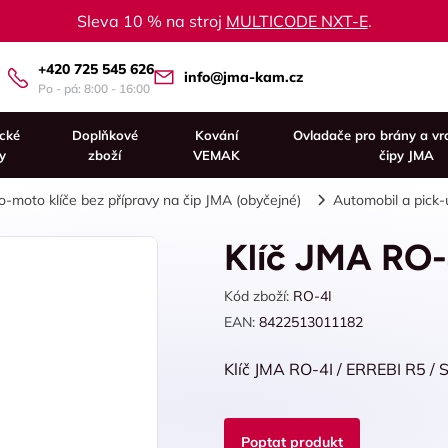
Sleva 10 % na stroj
MULTICODE NXT-E
.
+420 725 545 626
info@jma-kam.cz
Po - pá: 8:00 - 16:00
ické
Doplňkové
Kování
Ovladače pro brány a vr
y
zboží
VEMAK
čipy JMA
o-moto klíče bez přípravy na čip JMA (obyčejné)
Automobil a pick-
Klíč JMA RO-
Kód zboží:
RO-4I
EAN:
8422513011182
Klíč JMA RO-4I / ERREBI R5 /
Poptat produkt