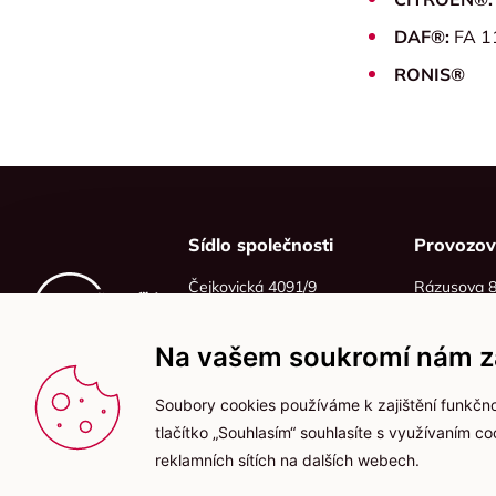
DAF®:
FA 1
RONIS®
Sídlo společnosti
Provozo
Čejkovická 4091/9
Rázusova 
628 00 Brno
614 00 Brn
IČO: 06215319
Na vašem soukromí nám zá
DIČ: CZ06215319
Soubory cookies používáme k zajištění funkčno
tlačítko „Souhlasím“ souhlasíte s využívaním c
reklamních sítích na dalších webech.
2025 © Kameníčci s.r.o.