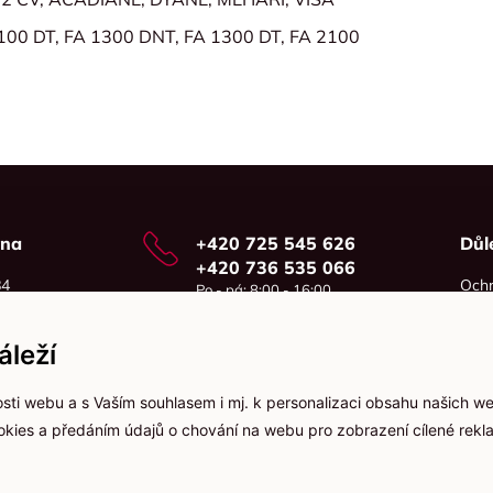
100 DT, FA 1300 DNT, FA 1300 DT, FA 2100
vna
+420 725 545 626
Důl
+420 736 535 066
84
Ochr
Po - pá: 8:00 - 16:00
o
Cook
info@jma-kam.cz
leží
sti webu a s Vaším souhlasem i mj. k personalizaci obsahu našich w
ookies a předáním údajů o chování na webu pro zobrazení cílené rekla