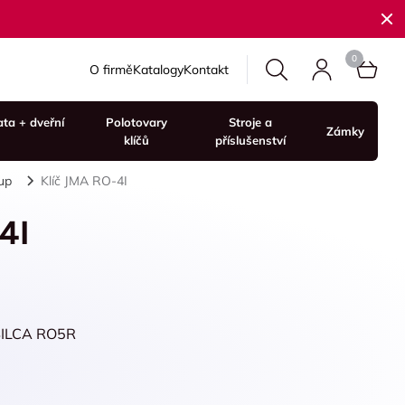
O firmě
Katalogy
Kontakt
ata + dveřní
Polotovary
Stroje a
Zámky
klíčů
příslušenství
up
Klíč JMA RO-4I
4I
 SILCA RO5R