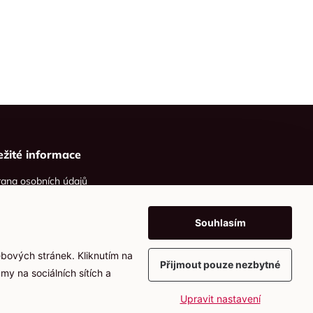
ežité informace
ana osobních údajů
ies
Souhlasím
ebových stránek. Kliknutím na
Přijmout pouze nezbytné
my na sociálních sítích a
Upravit nastavení
Vytvořil
webProgress