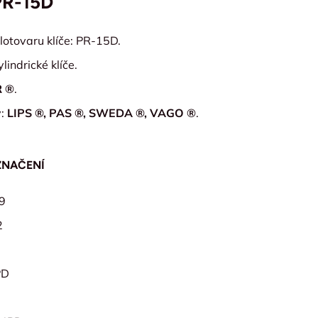
PR-15D
lotovaru klíče: PR-15D.
lindrické klíče.
R ®
.
y:
LIPS ®, PAS ®, SWEDA ®, VAGO ®
.
ZNAČENÍ
9
2
PD