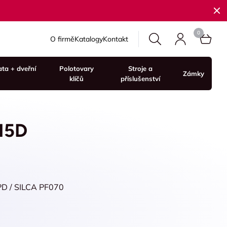
O firmě
Katalogy
Kontakt
ata + dveřní
Polotovary
Stroje a
Zámky
klíčů
příslušenství
15D
PD / SILCA PF070