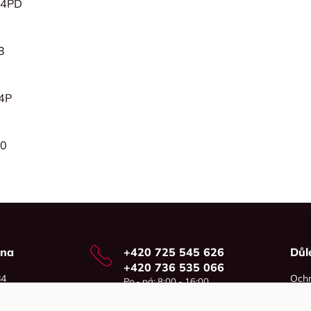
R4PD
3
4P
70
vna
+420 725 545 626
Důl
+420 736 535 066
84
Ochr
Po - pá: 8:00 - 16:00
o
Cook