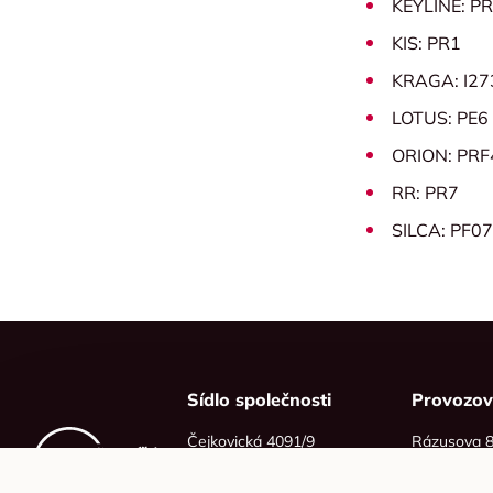
KEYLINE: P
KIS: PR1
KRAGA: I27
LOTUS: PE6
ORION: PRF
RR: PR7
SILCA: PF0
Sídlo společnosti
Provozo
Čejkovická 4091/9
Rázusova 
628 00 Brno
614 00 Brn