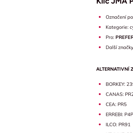
Klíč JMA 
Označení po
Kategorie: cy
Pro:
PREFE
Další značk
ALTERNATIVNÍ 
BORKEY: 23
CANAS: PR
CEA: PR5
ERREBI: P4
ILCO: PR91