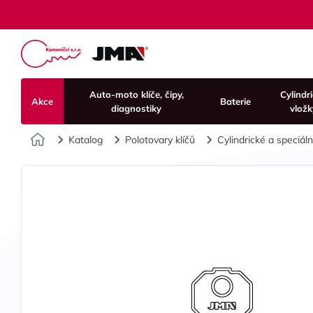
Auto-moto klíče, čipy,
Cylindr
Akce
Baterie
diagnostiky
vložk
Úvod
Katalog
Polotovary klíčů
Cylindrické a speciální