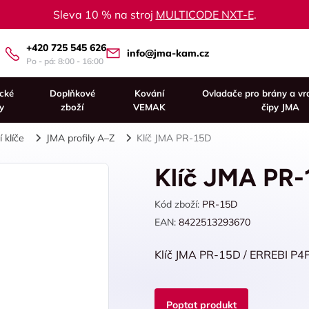
Sleva 10 % na stroj
MULTICODE NXT-E
.
+420 725 545 626
info@jma-kam.cz
Po - pá: 8:00 - 16:00
ické
Doplňkové
Kování
Ovladače pro brány a vr
y
zboží
VEMAK
čipy JMA
 klíče
JMA profily A–Z
Klíč JMA PR-15D
Klíč JMA PR-
Kód zboží:
PR-15D
EAN:
8422513293670
Klíč JMA PR-15D / ERREBI P4
Poptat produkt