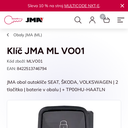
Sleva 10 % na stroj
MULTICODE NXT-E
.
Obaly JMA (ML)
Klíč JMA ML VO01
Kód zboží:
MLVO01
EAN:
8422513746794
JMA obal autoklíče SEAT, ŠKODA, VOLKSWAGEN | 2
tlačítka | baterie v obalu | + TP00HU-HAATLN