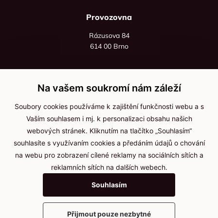
Provozovna
Rázusova 84
614 00 Brno
+420 725 545 626
+420 736 535 066
Na vašem soukromí nám záleží
Po - pá: 8:00 - 16:00
Soubory cookies používáme k zajištění funkčnosti webu a s
info@jma-kam.cz
Vaším souhlasem i mj. k personalizaci obsahu našich
webových stránek. Kliknutím na tlačítko „Souhlasím“
souhlasíte s využívaním cookies a předáním údajů o chování
Důležité informace
na webu pro zobrazení cílené reklamy na sociálních sítích a
reklamních sítích na dalších webech.
Ochrana osobních údajů
Souhlasím
Cookies
Přijmout pouze nezbytné