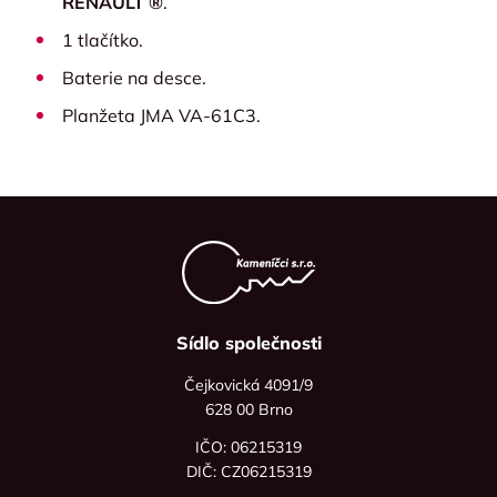
RENAULT ®
.
1 tlačítko.
Baterie na desce.
Planžeta JMA VA-61C3.
Sídlo společnosti
Čejkovická 4091/9
628 00 Brno
IČO: 06215319
DIČ: CZ06215319