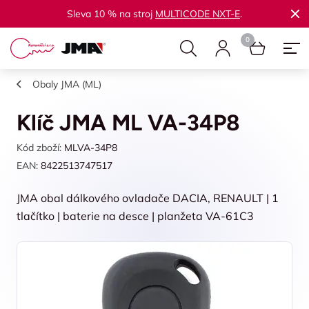
Sleva 10 % na stroj
MULTICODE NXT-E
.
Obaly JMA (ML)
Klíč JMA ML VA-34P8
Kód zboží:
MLVA-34P8
EAN:
8422513747517
JMA obal dálkového ovladače DACIA, RENAULT | 1
tlačítko | baterie na desce | planžeta VA-61C3