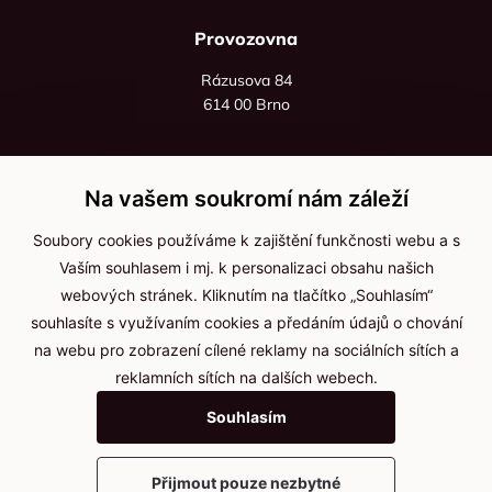
Provozovna
Rázusova 84
614 00 Brno
+420 725 545 626
+420 736 535 066
Na vašem soukromí nám záleží
Po - pá: 8:00 - 16:00
Soubory cookies používáme k zajištění funkčnosti webu a s
info@jma-kam.cz
Vaším souhlasem i mj. k personalizaci obsahu našich
webových stránek. Kliknutím na tlačítko „Souhlasím“
souhlasíte s využívaním cookies a předáním údajů o chování
Důležité informace
na webu pro zobrazení cílené reklamy na sociálních sítích a
reklamních sítích na dalších webech.
Ochrana osobních údajů
Souhlasím
Cookies
Přijmout pouze nezbytné