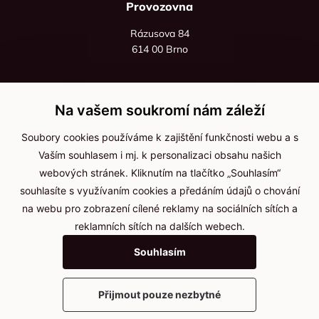
Provozovna
Rázusova 84
614 00 Brno
+420 725 545 626
+420 736 535 066
Na vašem soukromí nám záleží
Po - pá: 8:00 - 16:00
Soubory cookies používáme k zajištění funkčnosti webu a s
info@jma-kam.cz
Vaším souhlasem i mj. k personalizaci obsahu našich
webových stránek. Kliknutím na tlačítko „Souhlasím“
souhlasíte s využívaním cookies a předáním údajů o chování
Důležité informace
na webu pro zobrazení cílené reklamy na sociálních sítích a
reklamních sítích na dalších webech.
Ochrana osobních údajů
Souhlasím
Cookies
Přijmout pouze nezbytné
2025 © Kameníčci s.r.o.