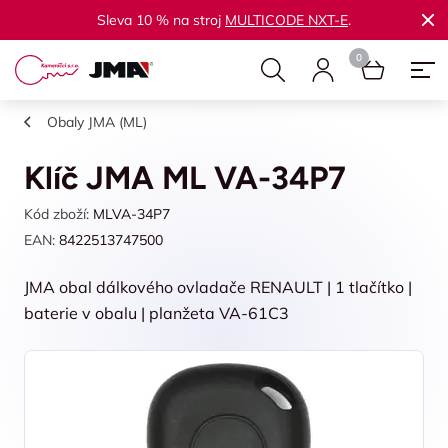
Sleva 10 % na stroj
MULTICODE NXT-E
.
Obaly JMA (ML)
Klíč JMA ML VA-34P7
Kód zboží:
MLVA-34P7
EAN:
8422513747500
JMA obal dálkového ovladače RENAULT | 1 tlačítko |
baterie v obalu | planžeta VA-61C3