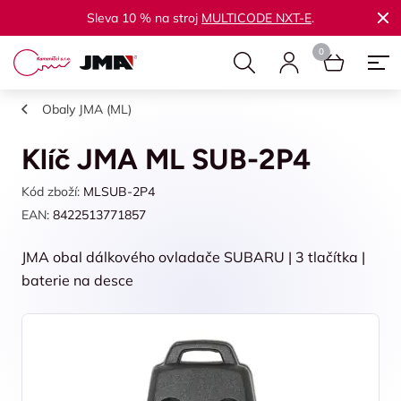
Sleva 10 % na stroj
MULTICODE NXT-E
.
Obaly JMA (ML)
Klíč JMA ML SUB-2P4
Kód zboží:
MLSUB-2P4
EAN:
8422513771857
JMA obal dálkového ovladače SUBARU | 3 tlačítka |
baterie na desce