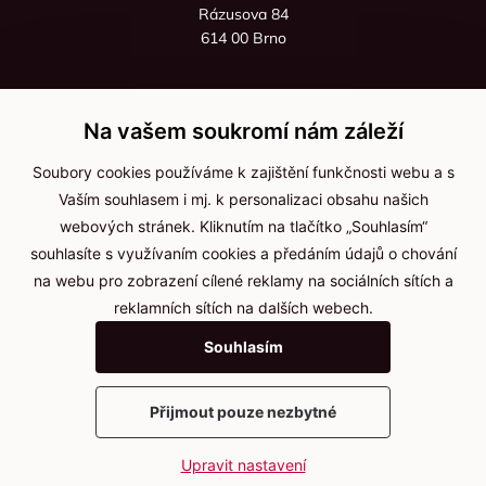
Rázusova 84
614 00 Brno
+420 725 545 626
+420 736 535 066
Na vašem soukromí nám záleží
Po - pá: 8:00 - 16:00
Soubory cookies používáme k zajištění funkčnosti webu a s
info@jma-kam.cz
Vaším souhlasem i mj. k personalizaci obsahu našich
webových stránek. Kliknutím na tlačítko „Souhlasím“
souhlasíte s využívaním cookies a předáním údajů o chování
Důležité informace
na webu pro zobrazení cílené reklamy na sociálních sítích a
reklamních sítích na dalších webech.
Ochrana osobních údajů
Souhlasím
Cookies
Přijmout pouze nezbytné
2025 © Kameníčci s.r.o.
Upravit nastavení
Vytvořil
webProgress