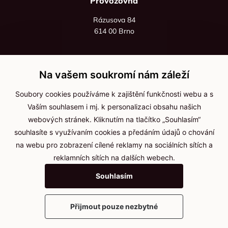
Provozovna
Rázusova 84
614 00 Brno
+420 725 545 626
+420 736 535 066
Na vašem soukromí nám záleží
Po - pá: 8:00 - 16:00
Soubory cookies používáme k zajištění funkčnosti webu a s
info@jma-kam.cz
Vaším souhlasem i mj. k personalizaci obsahu našich
webových stránek. Kliknutím na tlačítko „Souhlasím“
souhlasíte s využívaním cookies a předáním údajů o chování
Důležité informace
na webu pro zobrazení cílené reklamy na sociálních sítích a
reklamních sítích na dalších webech.
Ochrana osobních údajů
Souhlasím
Cookies
Přijmout pouze nezbytné
2025 © Kameníčci s.r.o.