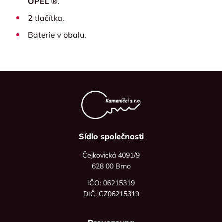
OPEL ®
.
2 tlačítka.
Baterie v obalu.
Sídlo společnosti
Čejkovická 4091/9
628 00 Brno
IČO: 06215319
DIČ: CZ06215319