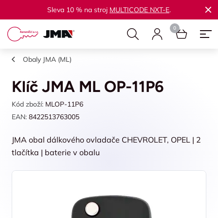
Sleva 10 % na stroj
MULTICODE NXT-E
.
Obaly JMA (ML)
Klíč JMA ML OP-11P6
Kód zboží:
MLOP-11P6
EAN:
8422513763005
JMA obal dálkového ovladače CHEVROLET, OPEL | 2
tlačítka | baterie v obalu