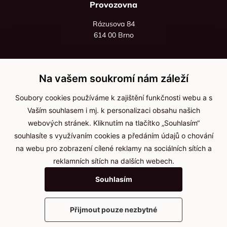
Provozovna
Rázusova 84
614 00 Brno
+420 725 545 626
+420 736 535 066
Na vašem soukromí nám záleží
Po - pá: 8:00 - 16:00
Soubory cookies používáme k zajištění funkčnosti webu a s
info@jma-kam.cz
Vaším souhlasem i mj. k personalizaci obsahu našich
webových stránek. Kliknutím na tlačítko „Souhlasím“
souhlasíte s využívaním cookies a předáním údajů o chování
Důležité informace
na webu pro zobrazení cílené reklamy na sociálních sítích a
reklamních sítích na dalších webech.
Ochrana osobních údajů
Souhlasím
Cookies
Přijmout pouze nezbytné
2025 © Kameníčci s.r.o.