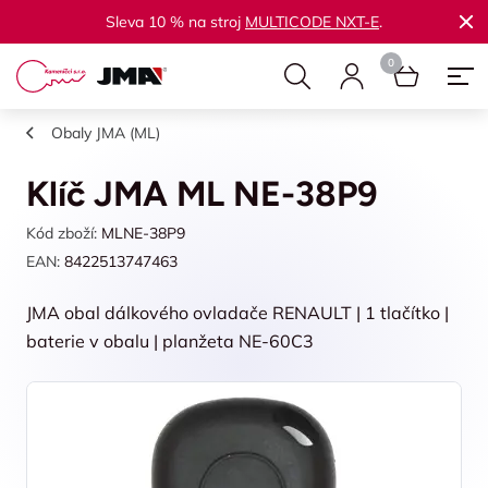
Sleva 10 % na stroj
MULTICODE NXT-E
.
Obaly JMA (ML)
Klíč JMA ML NE-38P9
Kód zboží:
MLNE-38P9
EAN:
8422513747463
JMA obal dálkového ovladače RENAULT | 1 tlačítko |
baterie v obalu | planžeta NE-60C3