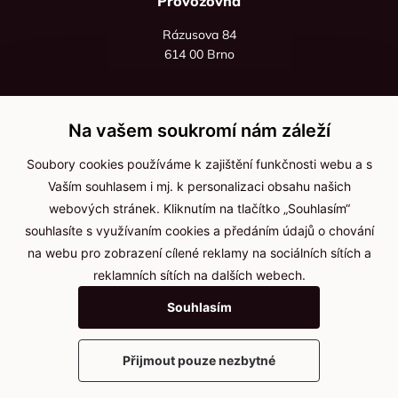
Provozovna
Rázusova 84
614 00 Brno
+420 725 545 626
+420 736 535 066
Na vašem soukromí nám záleží
Po - pá: 8:00 - 16:00
Soubory cookies používáme k zajištění funkčnosti webu a s
info@jma-kam.cz
Vaším souhlasem i mj. k personalizaci obsahu našich
webových stránek. Kliknutím na tlačítko „Souhlasím“
souhlasíte s využívaním cookies a předáním údajů o chování
Důležité informace
na webu pro zobrazení cílené reklamy na sociálních sítích a
reklamních sítích na dalších webech.
Ochrana osobních údajů
Souhlasím
Cookies
Přijmout pouze nezbytné
2025 © Kameníčci s.r.o.