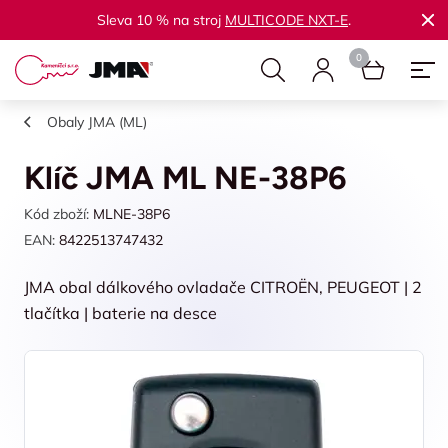
Sleva 10 % na stroj
MULTICODE NXT-E
.
Obaly JMA (ML)
Klíč JMA ML NE-38P6
Kód zboží:
MLNE-38P6
EAN:
8422513747432
JMA obal dálkového ovladače CITROËN, PEUGEOT | 2
tlačítka | baterie na desce