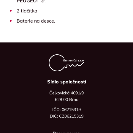
PEUGEOT ®
.
2 tlačítka.
Baterie na desce.
Sídlo společnosti
Čejkovická 4091/9
628 00 Brno
IČO: 06215319
DIČ: CZ06215319