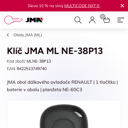
Sleva 10 % na stroj
MULTICODE NXT-E
.
Obaly JMA (ML)
Klíč JMA ML NE-38P13
Kód zboží:
MLNE-38P13
EAN:
8422513749740
JMA obal dálkového ovladače RENAULT | 1 tlačítko |
baterie v obalu | planžeta NE-60C3