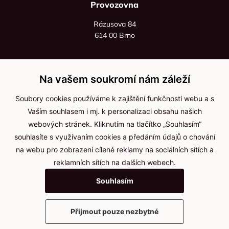
Provozovna
Rázusova 84
614 00 Brno
+420 725 545 626
+420 736 535 066
Na vašem soukromí nám záleží
Po - pá: 8:00 - 16:00
Soubory cookies používáme k zajištění funkčnosti webu a s
info@jma-kam.cz
Vaším souhlasem i mj. k personalizaci obsahu našich
webových stránek. Kliknutím na tlačítko „Souhlasím“
souhlasíte s využívaním cookies a předáním údajů o chování
Důležité informace
na webu pro zobrazení cílené reklamy na sociálních sítích a
reklamních sítích na dalších webech.
Ochrana osobních údajů
Souhlasím
Cookies
Přijmout pouze nezbytné
2025 © Kameníčci s.r.o.