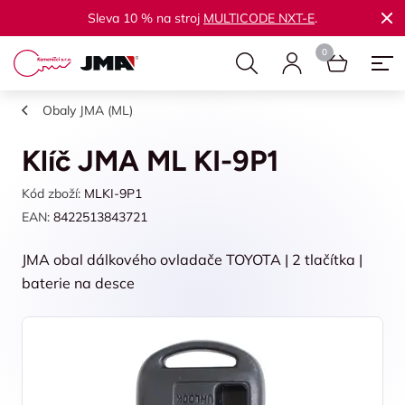
Sleva 10 % na stroj
MULTICODE NXT-E
.
Obaly JMA (ML)
Klíč JMA ML KI-9P1
Kód zboží:
MLKI-9P1
EAN:
8422513843721
JMA obal dálkového ovladače TOYOTA | 2 tlačítka |
baterie na desce