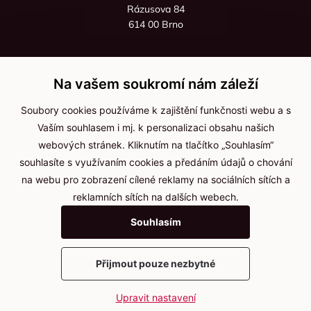
Rázusova 84
614 00 Brno
+420 725 545 626
+420 736 535 066
Na vašem soukromí nám záleží
Po - pá: 8:00 - 16:00
Soubory cookies používáme k zajištění funkčnosti webu a s
info@jma-kam.cz
Vaším souhlasem i mj. k personalizaci obsahu našich
webových stránek. Kliknutím na tlačítko „Souhlasím“
souhlasíte s využívaním cookies a předáním údajů o chování
Důležité informace
na webu pro zobrazení cílené reklamy na sociálních sítích a
reklamních sítích na dalších webech.
Ochrana osobních údajů
Souhlasím
Cookies
Přijmout pouze nezbytné
2025 © Kameníčci s.r.o.
Upravit nastavení
Vytvořil
webProgress