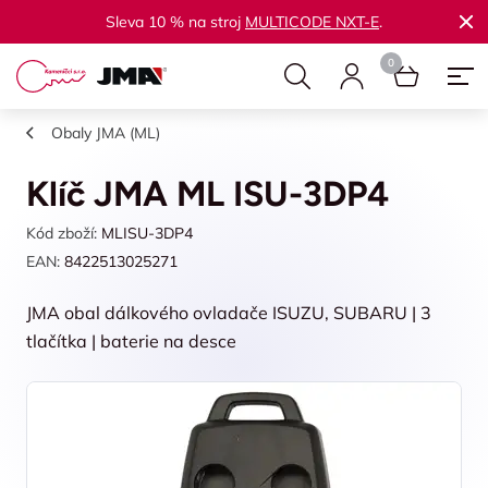
Sleva 10 % na stroj
MULTICODE NXT-E
.
Obaly JMA (ML)
Klíč JMA ML ISU-3DP4
Kód zboží:
MLISU-3DP4
EAN:
8422513025271
JMA obal dálkového ovladače ISUZU, SUBARU | 3
tlačítka | baterie na desce