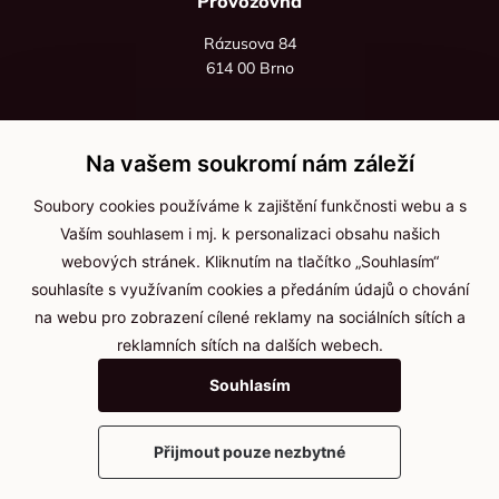
Provozovna
Rázusova 84
614 00 Brno
+420 725 545 626
+420 736 535 066
Na vašem soukromí nám záleží
Po - pá: 8:00 - 16:00
Soubory cookies používáme k zajištění funkčnosti webu a s
info@jma-kam.cz
Vaším souhlasem i mj. k personalizaci obsahu našich
webových stránek. Kliknutím na tlačítko „Souhlasím“
souhlasíte s využívaním cookies a předáním údajů o chování
Důležité informace
na webu pro zobrazení cílené reklamy na sociálních sítích a
reklamních sítích na dalších webech.
Ochrana osobních údajů
Souhlasím
Cookies
Přijmout pouze nezbytné
2025 © Kameníčci s.r.o.