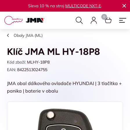
Sleva 10 % na stroj
MULTICODE NXT-E
.
Obaly JMA (ML)
Klíč JMA ML HY-18P8
Kód zboží:
MLHY-18P8
EAN:
8422513024755
JMA obal dálkového ovladače HYUNDAI | 3 tlačítka +
panika | baterie v obalu