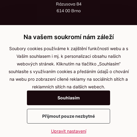
Rázusova 84
614 00 Brno
+420 725 545 626
+420 736 535 066
Na vašem soukromí nám záleží
Po - pá: 8:00 - 16:00
Soubory cookies používáme k zajištění funkčnosti webu a s
info@jma-kam.cz
Vaším souhlasem i mj. k personalizaci obsahu našich
webových stránek. Kliknutím na tlačítko „Souhlasím“
souhlasíte s využívaním cookies a předáním údajů o chování
Důležité informace
na webu pro zobrazení cílené reklamy na sociálních sítích a
reklamních sítích na dalších webech.
Ochrana osobních údajů
Souhlasím
Cookies
Přijmout pouze nezbytné
2025 © Kameníčci s.r.o.
Upravit nastavení
Vytvořil
webProgress