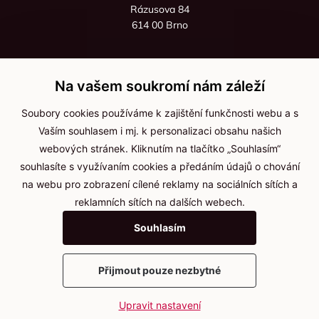
Rázusova 84
614 00 Brno
+420 725 545 626
+420 736 535 066
Na vašem soukromí nám záleží
Po - pá: 8:00 - 16:00
Soubory cookies používáme k zajištění funkčnosti webu a s
info@jma-kam.cz
Vaším souhlasem i mj. k personalizaci obsahu našich
webových stránek. Kliknutím na tlačítko „Souhlasím“
souhlasíte s využívaním cookies a předáním údajů o chování
Důležité informace
na webu pro zobrazení cílené reklamy na sociálních sítích a
reklamních sítích na dalších webech.
Ochrana osobních údajů
Souhlasím
Cookies
Přijmout pouze nezbytné
2025 © Kameníčci s.r.o.
Upravit nastavení
Vytvořil
webProgress