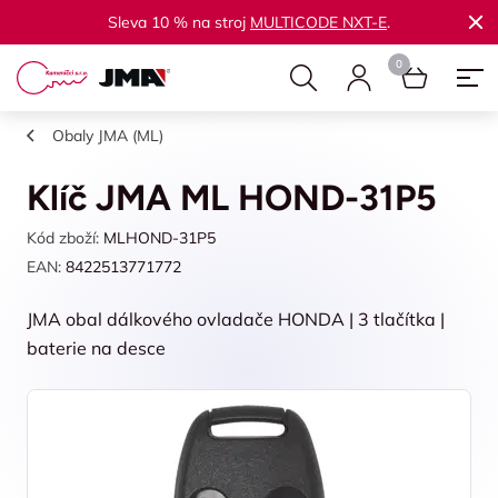
Sleva 10 % na stroj
MULTICODE NXT-E
.
Obaly JMA (ML)
Klíč JMA ML HOND-31P5
Kód zboží:
MLHOND-31P5
EAN:
8422513771772
JMA obal dálkového ovladače HONDA | 3 tlačítka |
baterie na desce