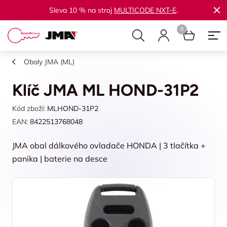
Sleva 10 % na stroj
MULTICODE NXT-E
.
Obaly JMA (ML)
Klíč JMA ML HOND-31P2
Kód zboží:
MLHOND-31P2
EAN:
8422513768048
JMA obal dálkového ovladače HONDA | 3 tlačítka +
panika | baterie na desce