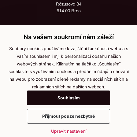
Rázusova 84
614 00 Brno
+420 725 545 626
+420 736 535 066
Na vašem soukromí nám záleží
Po - pá: 8:00 - 16:00
Soubory cookies používáme k zajištění funkčnosti webu a s
info@jma-kam.cz
Vaším souhlasem i mj. k personalizaci obsahu našich
webových stránek. Kliknutím na tlačítko „Souhlasím“
souhlasíte s využívaním cookies a předáním údajů o chování
Důležité informace
na webu pro zobrazení cílené reklamy na sociálních sítích a
reklamních sítích na dalších webech.
Ochrana osobních údajů
Souhlasím
Cookies
Přijmout pouze nezbytné
2025 © Kameníčci s.r.o.
Upravit nastavení
Vytvořil
webProgress