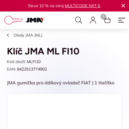
Sleva 10 % na stroj
MULTICODE NXT-E
.
Obaly JMA (ML)
Klíč JMA ML FI10
Kód zboží:
MLFI10
EAN:
8422513774902
JMA gumička pro dálkový ovladač FIAT | 1 tlačítko