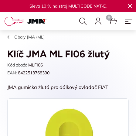
Sleva 10 % na stroj
MULTICODE NXT-E
.
Obaly JMA (ML)
Klíč JMA ML FI06 žlutý
Kód zboží:
MLFI06
EAN:
8422513768390
JMA gumička žlutá pro dálkový ovladač FIAT