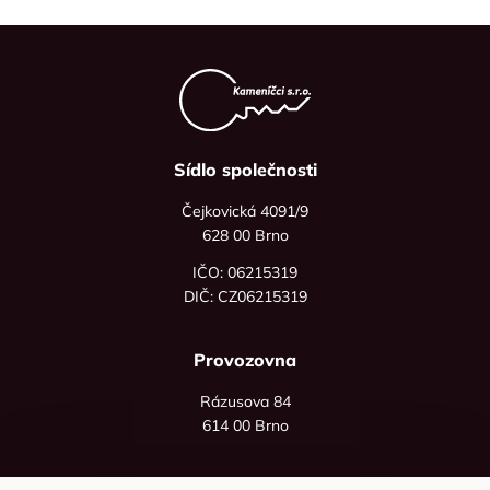
Sídlo společnosti
Čejkovická 4091/9
628 00 Brno
IČO: 06215319
DIČ: CZ06215319
Provozovna
Rázusova 84
614 00 Brno
+420 725 545 626