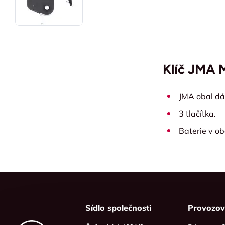
Klíč JMA 
JMA obal d
3 tlačítka.
Baterie v ob
Sídlo společnosti
Provozo