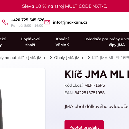
Sleva 10 % na stroj
MULTICODE NXT-E
.
+420 725 545 626
info@jma-kam.cz
Po - pá: 8:00 - 16:00
ické
Doplňkové
Kování
Ovladače pro brány a vr
y
zboží
VEMAK
čipy JMA
ly na autoklíče JMA (ML)
Obaly JMA (ML)
Klíč JMA ML FI-16P
Klíč JMA ML 
Kód zboží:
MLFI-16P5
EAN:
8422513751958
JMA obal dálkového ovladače 
Poptat produkt