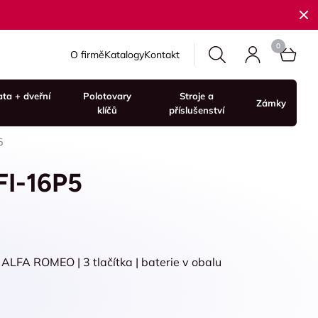
O firmě
Katalogy
Kontakt
ata + dveřní
Polotovary
Stroje a
Zámky
klíčů
příslušenství
5
FI-16P5
ALFA ROMEO | 3 tlačítka | baterie v obalu