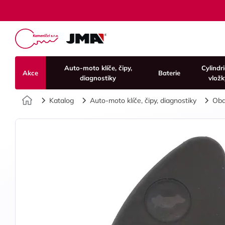
Auto-moto klíče, čipy,
Cylindr
Akce
Baterie
diagnostiky
vložk
Úvod
Katalog
Auto-moto klíče, čipy, diagnostiky
Oba