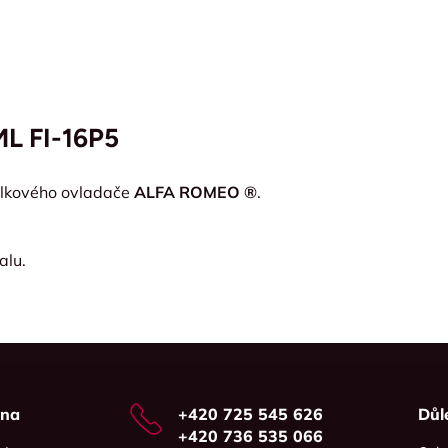
ML FI-16P5
álkového ovladače
ALFA ROMEO ®
.
alu.
vna
+420 725 545 626
Důl
+420 736 535 066