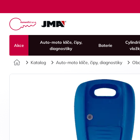
Auto-moto klíče, čipy,
Cylindr
Akce
Baterie
diagnostiky
vložk
Úvod
Katalog
Auto-moto klíče, čipy, diagnostiky
Oba