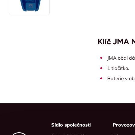
Klíč JMA 
JMA obal d
1 tlačítko.
Baterie v ob
Sídlo společnosti
Provozo