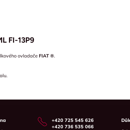
ML FI-13P9
álkového ovladače
FIAT ®
.
alu.
vna
+420 725 545 626
Důl
+420 736 535 066