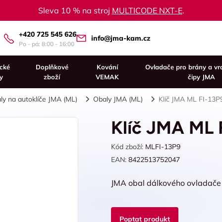
Sleva 10 % na stroj
MULTICODE NXT-E
.
+420 725 545 626
info@jma-kam.cz
Po - pá: 8:00 - 16:00
ické
Doplňkové
Kování
Ovladače pro brány a vr
y
zboží
VEMAK
čipy JMA
ly na autoklíče JMA (ML)
Obaly JMA (ML)
Klíč JMA ML FI-13P
Klíč JMA ML 
Kód zboží:
MLFI-13P9
EAN:
8422513752047
JMA obal dálkového ovladače FI
Poptat produkt