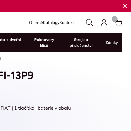
O firmě
Katalogy
Kontakt
ata + dveřní
Polotovary
Stroje a
Zámky
klíčů
příslušenství
9
FI-13P9
AT | 1 tlačítko | baterie v obalu