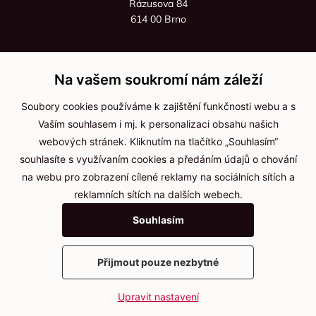
Rázusova 84
614 00 Brno
+420 725 545 626
+420 736 535 066
Na vašem soukromí nám záleží
Po - pá: 8:00 - 16:00
Soubory cookies používáme k zajištění funkčnosti webu a s
info@jma-kam.cz
Vaším souhlasem i mj. k personalizaci obsahu našich
webových stránek. Kliknutím na tlačítko „Souhlasím“
souhlasíte s využívaním cookies a předáním údajů o chování
Důležité informace
na webu pro zobrazení cílené reklamy na sociálních sítích a
reklamních sítích na dalších webech.
Ochrana osobních údajů
Souhlasím
Cookies
Přijmout pouze nezbytné
2025 © Kameníčci s.r.o.
Upravit nastavení
Vytvořil
webProgress