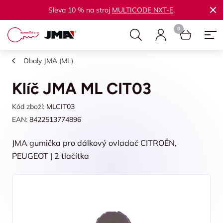
Sleva 10 % na stroj
MULTICODE NXT-E
.
Obaly JMA (ML)
Klíč JMA ML CIT03
Kód zboží:
MLCIT03
EAN:
8422513774896
JMA gumička pro dálkový ovladač CITROËN,
PEUGEOT | 2 tlačítka