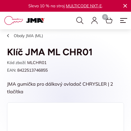
Sleva 10 % na stroj
MULTICODE NXT-E
.
Obaly JMA (ML)
Klíč JMA ML CHR01
Kód zboží:
MLCHR01
EAN:
8422513746855
JMA gumička pro dálkový ovladač CHRYSLER | 2
tlačítka