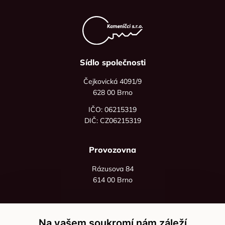
Sídlo společnosti
Čejkovická 4091/9
628 00 Brno
IČO: 06215319
DIČ: CZ06215319
Provozovna
Rázusova 84
614 00 Brno
+420 725 545 626
+420 736 535 066
Na vašem soukromí nám záleží