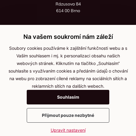
Rázusova 84
614 00 Brno
+420 725 545 626
+420 736 535 066
Na vašem soukromí nám záleží
Po - pá: 8:00 - 16:00
Soubory cookies používáme k zajištění funkčnosti webu a s
info@jma-kam.cz
Vaším souhlasem i mj. k personalizaci obsahu našich
webových stránek. Kliknutím na tlačítko „Souhlasím“
souhlasíte s využívaním cookies a předáním údajů o chování
Důležité informace
na webu pro zobrazení cílené reklamy na sociálních sítích a
reklamních sítích na dalších webech.
Ochrana osobních údajů
Souhlasím
Cookies
Přijmout pouze nezbytné
2025 © Kameníčci s.r.o.
Upravit nastavení
Vytvořil
webProgress