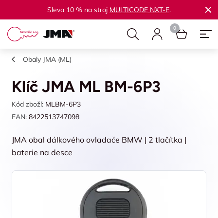
Sleva 10 % na stroj
MULTICODE NXT-E
.
Obaly JMA (ML)
Klíč JMA ML BM-6P3
Kód zboží:
MLBM-6P3
EAN:
8422513747098
JMA obal dálkového ovladače BMW | 2 tlačítka |
baterie na desce