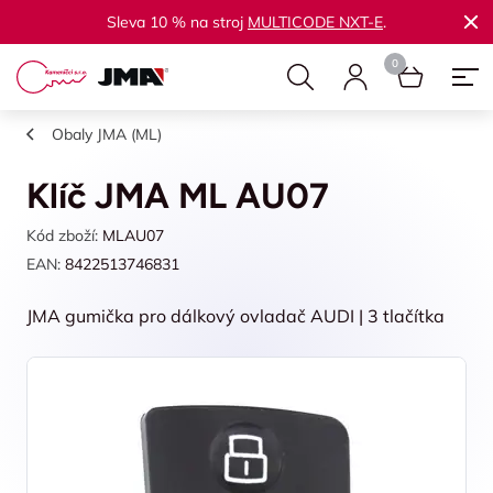
Sleva 10 % na stroj
MULTICODE NXT-E
.
Obaly JMA (ML)
Klíč JMA ML AU07
Kód zboží:
MLAU07
EAN:
8422513746831
JMA gumička pro dálkový ovladač AUDI | 3 tlačítka