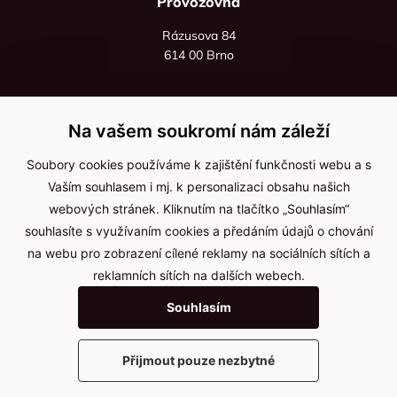
Provozovna
Rázusova 84
614 00 Brno
+420 725 545 626
+420 736 535 066
Na vašem soukromí nám záleží
Po - pá: 8:00 - 16:00
Soubory cookies používáme k zajištění funkčnosti webu a s
info@jma-kam.cz
Vaším souhlasem i mj. k personalizaci obsahu našich
webových stránek. Kliknutím na tlačítko „Souhlasím“
souhlasíte s využívaním cookies a předáním údajů o chování
Důležité informace
na webu pro zobrazení cílené reklamy na sociálních sítích a
reklamních sítích na dalších webech.
Ochrana osobních údajů
Souhlasím
Cookies
Přijmout pouze nezbytné
2025 © Kameníčci s.r.o.