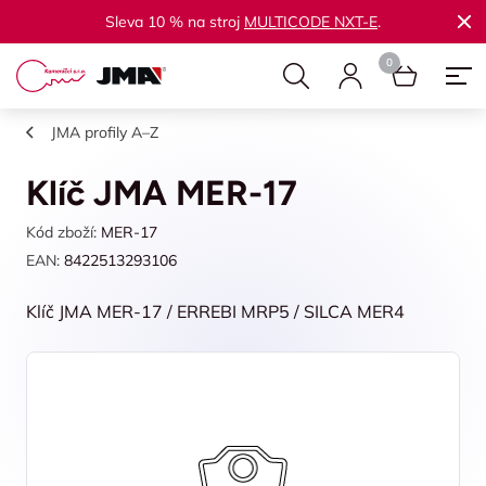
Sleva 10 % na stroj
MULTICODE NXT-E
.
JMA profily A–Z
Klíč JMA MER-17
Kód zboží:
MER-17
EAN:
8422513293106
Klíč JMA MER-17 / ERREBI MRP5 / SILCA MER4