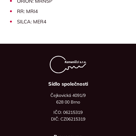
ORION: MRN5P
RR: MRI4
SILCA: MER4
Sídlo společnosti
Čejkovická 4091/9
628 00 Brno
IČO: 06215319
DIČ: CZ06215319