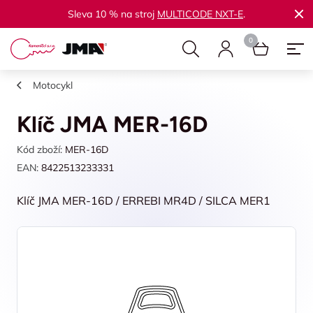
Sleva 10 % na stroj
MULTICODE NXT-E
.
Motocykl
Klíč JMA MER-16D
Kód zboží:
MER-16D
EAN:
8422513233331
Klíč JMA MER-16D / ERREBI MR4D / SILCA MER1