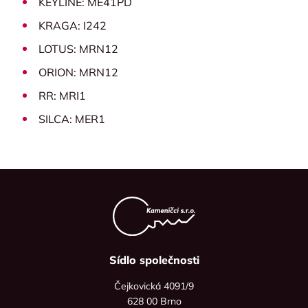
KEYLINE: ME41PD
KRAGA: I242
LOTUS: MRN12
ORION: MRN12
RR: MRI1
SILCA: MER1
Sídlo společnosti
Čejkovická 4091/9
628 00 Brno