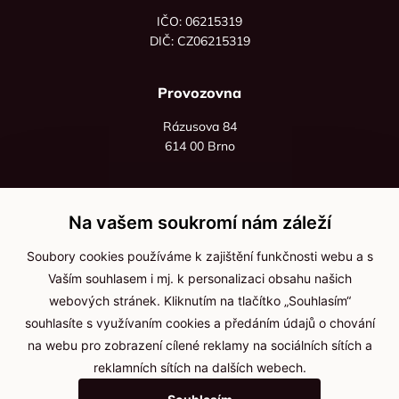
IČO: 06215319
DIČ: CZ06215319
Provozovna
Rázusova 84
614 00 Brno
+420 725 545 626
+420 736 535 066
Na vašem soukromí nám záleží
Po - pá: 8:00 - 16:00
Soubory cookies používáme k zajištění funkčnosti webu a s
info@jma-kam.cz
Vaším souhlasem i mj. k personalizaci obsahu našich
webových stránek. Kliknutím na tlačítko „Souhlasím“
souhlasíte s využívaním cookies a předáním údajů o chování
Důležité informace
na webu pro zobrazení cílené reklamy na sociálních sítích a
reklamních sítích na dalších webech.
Ochrana osobních údajů