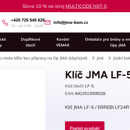
Sleva 10 % na stroj
MULTICODE NXT-E
.
+420 725 545 626
info@jma-kam.cz
Po - pá: 8:00 - 16:00
ické
Doplňkové
Kování
Ovladače pro brány a vr
y
zboží
VEMAK
čipy JMA
o-moto klíče bez přípravy na čip JMA (obyčejné)
Jiné
Jízdní kol
Klíč JMA LF-
Kód zboží:
LF-5
EAN:
8422513008328
Klíč JMA LF-5 / ERREBI LF24R
Poptat produkt