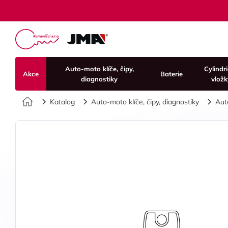
Auto-moto klíče, čipy,
Cylindr
Akce
Baterie
diagnostiky
vložk
Úvod
Katalog
Auto-moto klíče, čipy, diagnostiky
Aut