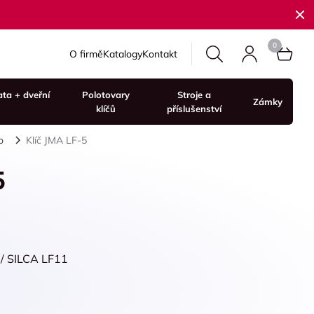
O firmě
Katalogy
Kontakt
ata + dveřní
Polotovary
Stroje a
Zámky
klíčů
příslušenství
o
Klíč JMA LF-5
5
 / SILCA LF11