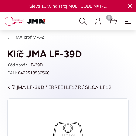
Sleva 10 % na stroj
MULTICODE NXT-E
.
JMA profily A–Z
Klíč JMA LF-39D
Kód zboží:
LF-39D
EAN:
8422513530560
Klíč JMA LF-39D / ERREBI LF17R / SILCA LF12