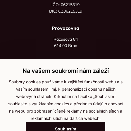
IČO: 06215319
DIČ: CZ06215319
Provozovna
Rázusova 84
614 00 Brno
+420 725 545 626
+420 736 535 066
Na vašem soukromí nám záleží
Po - pá: 8:00 - 16:00
Soubory cookies používáme k zajištění funkčnosti webu a s
info@jma-kam.cz
Vaším souhlasem i mj. k personalizaci obsahu našich
webových stránek. Kliknutím na tlačítko „Souhlasím“
souhlasíte s využívaním cookies a předáním údajů o chování
Důležité informace
na webu pro zobrazení cílené reklamy na sociálních sítích a
reklamních sítích na dalších webech.
Ochrana osobních údajů
Souhlasím
Cookies