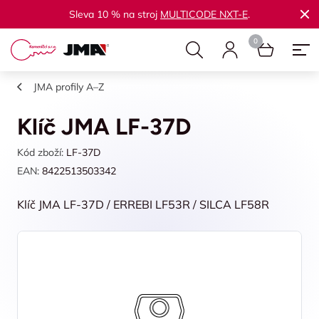
Sleva 10 % na stroj
MULTICODE NXT-E
.
JMA profily A–Z
Klíč JMA LF-37D
Kód zboží:
LF-37D
EAN:
8422513503342
Klíč JMA LF-37D / ERREBI LF53R / SILCA LF58R