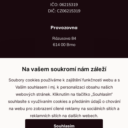
IČO: 06215319
DIČ: CZ06215319
Provozovna
Rázusova 84
614 00 Brno
+420 725 545 626
+420 736 535 066
Na vašem soukromí nám záleží
Po - pá: 8:00 - 16:00
Soubory cookies používáme k zajištění funkčnosti webu a s
info@jma-kam.cz
Vaším souhlasem i mj. k personalizaci obsahu našich
webových stránek. Kliknutím na tlačítko „Souhlasím“
souhlasíte s využívaním cookies a předáním údajů o chování
Důležité informace
na webu pro zobrazení cílené reklamy na sociálních sítích a
reklamních sítích na dalších webech.
Ochrana osobních údajů
Souhlasím
Cookies