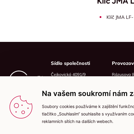
Klíč JMA 
Klíč JMA LF
Sídlo společnosti
Provozo
Čejkovická 4091/9
Rázusova 
628 00 Brno
614 00 Brn
IČO: 06215319
Na vašem soukromí nám zá
DIČ: CZ06215319
Soubory cookies používáme k zajištění funkčno
tlačítko „Souhlasím“ souhlasíte s využívaním c
reklamních sítích na dalších webech.
2025 © Kameníčci s.r.o.