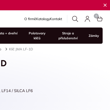
O firmě
Katalogy
Kontakt
ata + dveřní
Polotovary
Stroje a
Zámky
klíčů
příslušenství
o
Klíč JMA LF-1D
1D
, LF14 / SILCA LF6