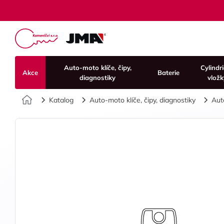
Auto-moto klíče, čipy,
Cylindr
Akce
Baterie
diagnostiky
vložk
Úvod
Katalog
Auto-moto klíče, čipy, diagnostiky
Aut