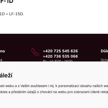
LF-1D
-1D = LF-15D.
vna
+420 725 545 626
Důl
+420 736 535 066
84
Ochr
Po - pá: 8:00 - 16:00
o
Cook
info@jma-kam.cz
leží
sti webu a s Vaším souhlasem i mj. k personalizaci obsahu našich w
ookies a předáním údajů o chování na webu pro zobrazení cílené rekla