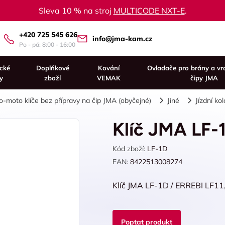
Sleva 10 % na stroj
MULTICODE NXT-E
.
+420 725 545 626
info@jma-kam.cz
Po - pá: 8:00 - 16:00
ické
Doplňkové
Kování
Ovladače pro brány a vr
y
zboží
VEMAK
čipy JMA
o-moto klíče bez přípravy na čip JMA (obyčejné)
Jiné
Jízdní kol
Klíč JMA LF-
Kód zboží:
LF-1D
EAN:
8422513008274
Klíč JMA LF-1D / ERREBI LF11
Poptat produkt