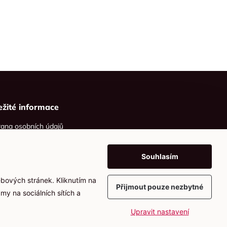
ežité informace
ana osobních údajů
ies
Souhlasím
ebových stránek. Kliknutím na
Přijmout pouze nezbytné
my na sociálních sítích a
Upravit nastavení
Vytvořil
webProgress