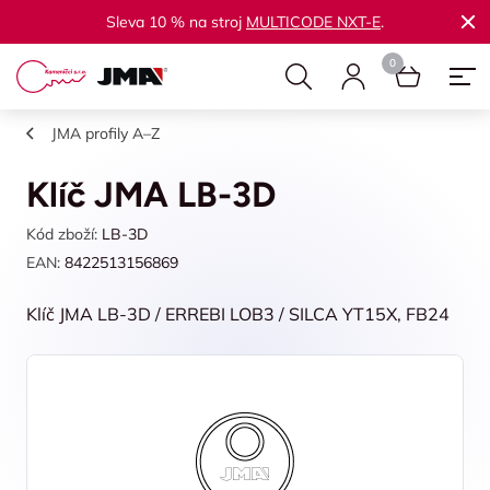
Sleva 10 % na stroj
MULTICODE NXT-E
.
JMA profily A–Z
Klíč JMA LB-3D
Kód zboží:
LB-3D
EAN:
8422513156869
Klíč JMA LB-3D / ERREBI LOB3 / SILCA YT15X, FB24