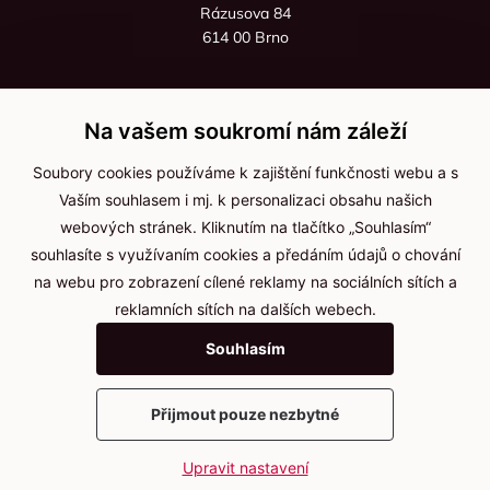
Rázusova 84
614 00 Brno
+420 725 545 626
+420 736 535 066
Na vašem soukromí nám záleží
Po - pá: 8:00 - 16:00
Soubory cookies používáme k zajištění funkčnosti webu a s
info@jma-kam.cz
Vaším souhlasem i mj. k personalizaci obsahu našich
webových stránek. Kliknutím na tlačítko „Souhlasím“
souhlasíte s využívaním cookies a předáním údajů o chování
Důležité informace
na webu pro zobrazení cílené reklamy na sociálních sítích a
reklamních sítích na dalších webech.
Ochrana osobních údajů
Souhlasím
Cookies
Přijmout pouze nezbytné
2025 © Kameníčci s.r.o.
Upravit nastavení
Vytvořil
webProgress