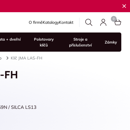
O firmě
Katalogy
Kontakt
ata + dveřní
Polotovary
Stroje a
Zámky
klíčů
příslušenství
o
Klíč JMA LAS-FH
S-FH
S9N / SILCA LS13