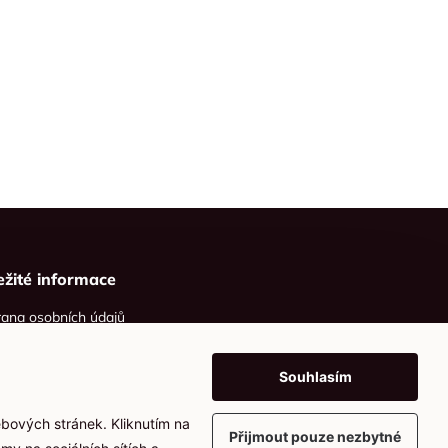
ežité informace
ana osobních údajů
ies
Souhlasím
ebových stránek. Kliknutím na
Přijmout pouze nezbytné