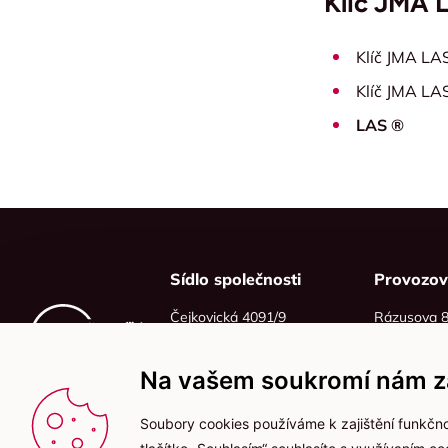
Klíč JMA 
Klíč JMA LA
Klíč JMA LA
LAS ®
Sídlo společnosti
Provozo
Čejkovická 4091/9
Rázusova 
628 00 Brno
614 00 Brn
IČO: 06215319
Na vašem soukromí nám zá
DIČ: CZ06215319
Soubory cookies používáme k zajištění funkčno