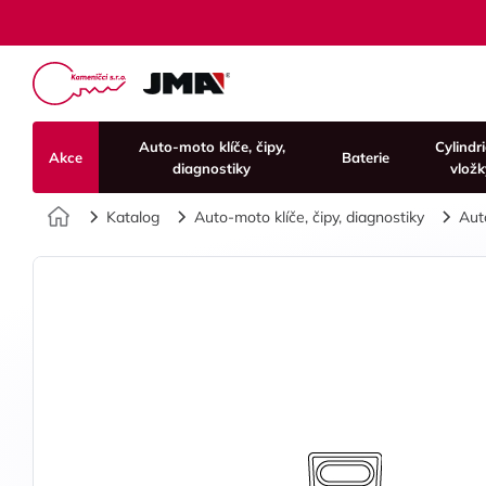
Auto-moto klíče, čipy,
Cylindr
Akce
Baterie
diagnostiky
vložk
Úvod
Katalog
Auto-moto klíče, čipy, diagnostiky
Aut