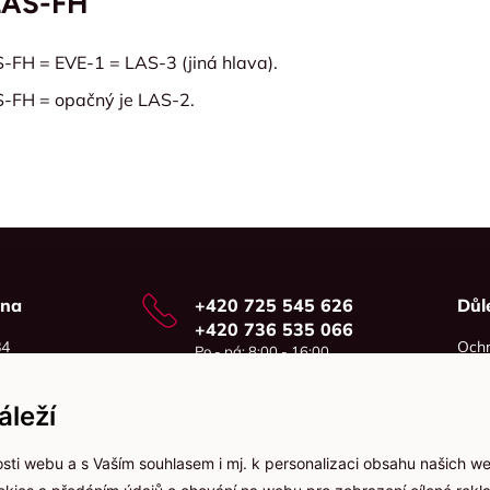
LAS-FH
S-FH = EVE-1 = LAS-3 (jiná hlava).
S-FH = opačný je LAS-2.
vna
+420 725 545 626
Důl
+420 736 535 066
84
Ochr
Po - pá: 8:00 - 16:00
o
Cook
info@jma-kam.cz
leží
sti webu a s Vaším souhlasem i mj. k personalizaci obsahu našich w