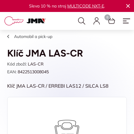
Sleva 10 % na stroj
MULTICODE NXT-E
.
Automobil a pick-up
Klíč JMA LAS-CR
Kód zboží:
LAS-CR
EAN:
8422513008045
Klíč JMA LAS-CR / ERREBI LAS12 / SILCA LS8