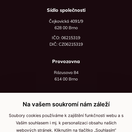
Sídlo společnosti
Čejkovická 4091/9
628 00 Brno
IČO: 06215319
DIČ: CZ06215319
Provozovna
Rázusova 84
614 00 Brno
+420 725 545 626
+420 736 535 066
Na vašem soukromí nám záleží
Po - pá: 8:00 - 16:00
Soubory cookies používáme k zajištění funkčnosti webu a s
info@jma-kam.cz
Vaším souhlasem i mj. k personalizaci obsahu našich
webových stránek. Kliknutím na tlačítko „Souhlasím“