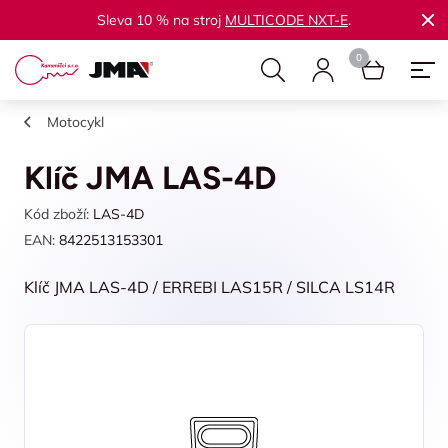
Sleva 10 % na stroj
MULTICODE NXT-E
.
Motocykl
Klíč JMA LAS-4D
Kód zboží:
LAS-4D
EAN:
8422513153301
Klíč JMA LAS-4D / ERREBI LAS15R / SILCA LS14R