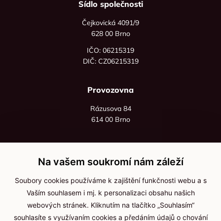
Sídlo společnosti
Čejkovická 4091/9
628 00 Brno
IČO: 06215319
DIČ: CZ06215319
Provozovna
Rázusova 84
614 00 Brno
+420 725 545 626
+420 736 535 066
Na vašem soukromí nám záleží
Po - pá: 8:00 - 16:00
Soubory cookies používáme k zajištění funkčnosti webu a s
info@jma-kam.cz
Vaším souhlasem i mj. k personalizaci obsahu našich
webových stránek. Kliknutím na tlačítko „Souhlasím“
souhlasíte s využívaním cookies a předáním údajů o chování