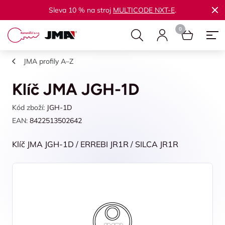
Sleva 10 % na stroj
MULTICODE NXT-E
.
JMA profily A–Z
Klíč JMA JGH-1D
Kód zboží:
JGH-1D
EAN:
8422513502642
Klíč JMA JGH-1D / ERREBI JR1R / SILCA JR1R