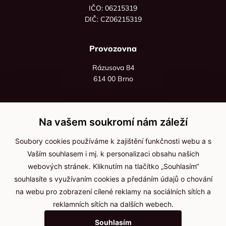
IČO: 06215319
DIČ: CZ06215319
Provozovna
Rázusova 84
614 00 Brno
+420 725 545 626
+420 736 535 066
Na vašem soukromí nám záleží
Po - pá: 8:00 - 16:00
Soubory cookies používáme k zajištění funkčnosti webu a s
info@jma-kam.cz
Vaším souhlasem i mj. k personalizaci obsahu našich
webových stránek. Kliknutím na tlačítko „Souhlasím“
souhlasíte s využívaním cookies a předáním údajů o chování
Důležité informace
na webu pro zobrazení cílené reklamy na sociálních sítích a
reklamních sítích na dalších webech.
Ochrana osobních údajů
Souhlasím
Cookies